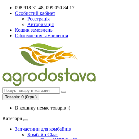
098 918 31 48, 099 050 84 17
Особистий кабінет
Реєстрація
Авторизація
Кошик замовлень
Оформлення замовлення
Товарів: 0 (0грн.)
В кошику немає товарів :(
Категорії
Запчастини для комбайнів
Комбайн Claas