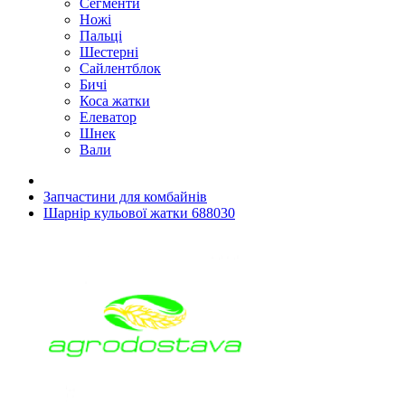
Сегменти
Ножі
Пальці
Шестерні
Сайлентблок
Бичі
Коса жатки
Елеватор
Шнек
Вали
Запчастини для комбайнів
Шарнір кульової жатки 688030