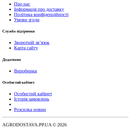
Про нас
Інформація про доставку
Політика конфіденційності
Умови згоди
Служба підтримки
Зворотній зв’язок
Карта сайту
Додатково
Виробники
Особистий кабінет
Особистий кабінет
Історія замовлень
Розсилка новин
AGRODOSTAVA.PP.UA © 2026