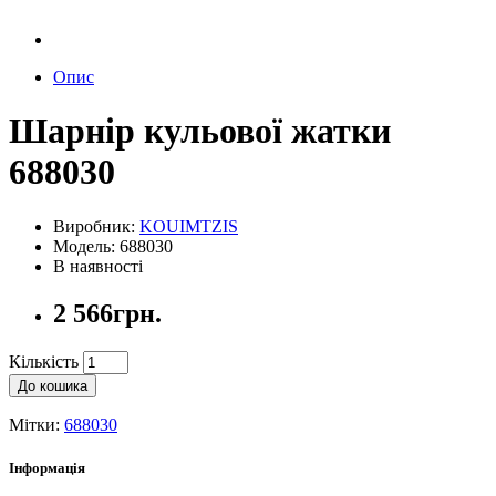
Опис
Шарнір кульової жатки
688030
Виробник:
KOUIMTZIS
Модель: 688030
В наявності
2 566грн.
Кількість
До кошика
Мітки:
688030
Інформація