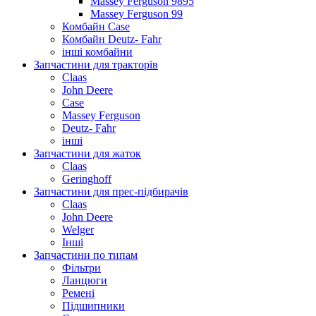
Massey Ferguson 9895
Massey Ferguson 99
Комбайн Case
Комбайн Deutz- Fahr
інші комбайни
Запчастини для тракторів
Claas
John Deere
Case
Massey Ferguson
Deutz- Fahr
інші
Запчастини для жаток
Claas
Geringhoff
Запчастини для прес-підбирачів
Claas
John Deere
Welger
Інші
Запчастини по типам
Фільтри
Ланцюги
Ремені
Підшипники