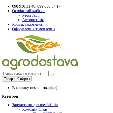
098 918 31 48, 099 050 84 17
Особистий кабінет
Реєстрація
Авторизація
Кошик замовлень
Оформлення замовлення
Товарів: 0 (0грн.)
В кошику немає товарів :(
Категорії
Запчастини для комбайнів
Комбайн Claas