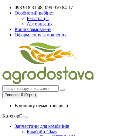
098 918 31 48, 099 050 84 17
Особистий кабінет
Реєстрація
Авторизація
Кошик замовлень
Оформлення замовлення
Товарів: 0 (0грн.)
В кошику немає товарів :(
Категорії
Запчастини для комбайнів
Комбайн Claas