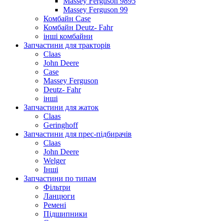
Massey Ferguson 9895
Massey Ferguson 99
Комбайн Case
Комбайн Deutz- Fahr
інші комбайни
Запчастини для тракторів
Claas
John Deere
Case
Massey Ferguson
Deutz- Fahr
інші
Запчастини для жаток
Claas
Geringhoff
Запчастини для прес-підбирачів
Claas
John Deere
Welger
Інші
Запчастини по типам
Фільтри
Ланцюги
Ремені
Підшипники