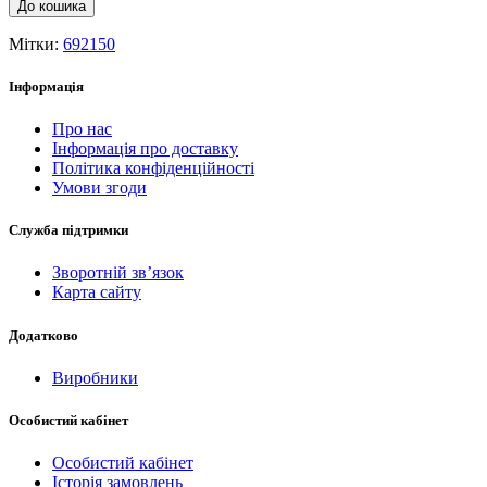
До кошика
Мітки:
692150
Інформація
Про нас
Інформація про доставку
Політика конфіденційності
Умови згоди
Служба підтримки
Зворотній зв’язок
Карта сайту
Додатково
Виробники
Особистий кабінет
Особистий кабінет
Історія замовлень