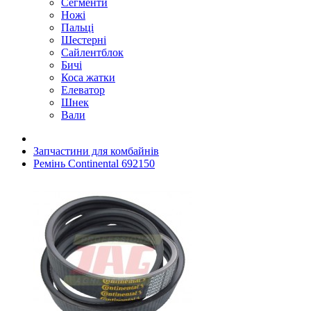
Сегменти
Ножі
Пальці
Шестерні
Сайлентблок
Бичі
Коса жатки
Елеватор
Шнек
Вали
Запчастини для комбайнів
Ремінь Continental 692150