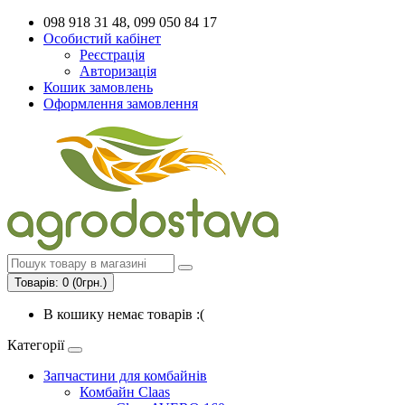
098 918 31 48, 099 050 84 17
Особистий кабінет
Реєстрація
Авторизація
Кошик замовлень
Оформлення замовлення
Товарів: 0 (0грн.)
В кошику немає товарів :(
Категорії
Запчастини для комбайнів
Комбайн Claas