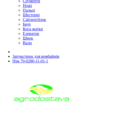
Сегменти
Ножі
Пальці
Шестерні
Сайлентблок
Бичі
Коса жатки
Елеватор
Шнек
Вали
Запчастини для комбайнів
Ніж 70-0280-11-01-1