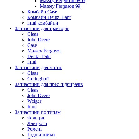
Massey Ferguson 9895
Massey Ferguson 99
Комбайн Case
Комбайн Deutz- Fahr
інші комбайни
Запчастини для тракторів
Claas
John Deere
Case
Massey Ferguson
Deutz- Fahr
інші
Запчастини для жаток
Claas
Geringhoff
Запчастини для прес-підбирачів
Claas
John Deere
Welger
Інші
Запчастини по типам
Фільтри
Ланцюги
Ремені
Підшипники