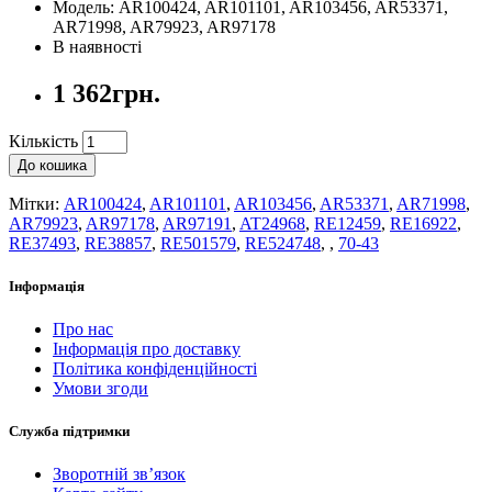
Модель: AR100424, AR101101, AR103456, AR53371,
AR71998, AR79923, AR97178
В наявності
1 362грн.
Кількість
До кошика
Мітки:
AR100424
,
AR101101
,
AR103456
,
AR53371
,
AR71998
,
AR79923
,
AR97178
,
AR97191
,
AT24968
,
RE12459
,
RE16922
,
RE37493
,
RE38857
,
RE501579
,
RE524748
,
,
70-43
Інформація
Про нас
Інформація про доставку
Політика конфіденційності
Умови згоди
Служба підтримки
Зворотній зв’язок