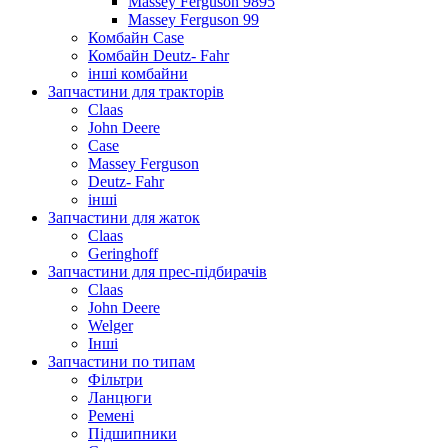
Massey Ferguson 9895
Massey Ferguson 99
Комбайн Case
Комбайн Deutz- Fahr
інші комбайни
Запчастини для тракторів
Claas
John Deere
Case
Massey Ferguson
Deutz- Fahr
інші
Запчастини для жаток
Claas
Geringhoff
Запчастини для прес-підбирачів
Claas
John Deere
Welger
Інші
Запчастини по типам
Фільтри
Ланцюги
Ремені
Підшипники