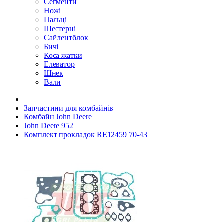
Сегменти
Ножі
Пальці
Шестерні
Сайлентблок
Бичі
Коса жатки
Елеватор
Шнек
Вали
Запчастини для комбайнів
Комбайн John Deere
John Deere 952
Комплект прокладок RE12459 70-43