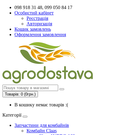
098 918 31 48, 099 050 84 17
Особистий кабінет
Реєстрація
Авторизація
Кошик замовлень
Оформлення замовлення
Товарів: 0 (0грн.)
В кошику немає товарів :(
Категорії
Запчастини для комбайнів
Комбайн Claas