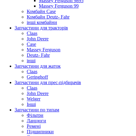
Massey Ferguson 9895
Massey Ferguson 99
Комбайн Case
Комбайн Deutz- Fahr
інші комбайни
Запчастини для тракторів
Claas
John Deere
Case
Massey Ferguson
Deutz- Fahr
інші
Запчастини для жаток
Claas
Geringhoff
Запчастини для прес-підбирачів
Claas
John Deere
Welger
Інші
Запчастини по типам
Фільтри
Ланцюги
Ремені
Підшипники