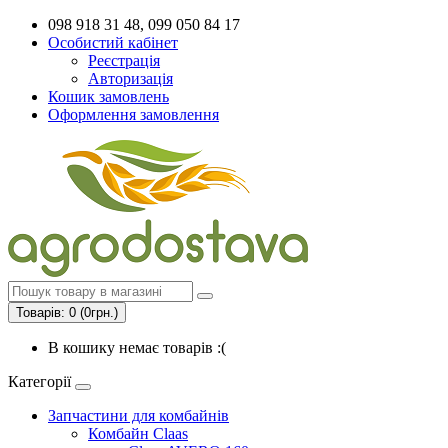
098 918 31 48, 099 050 84 17
Особистий кабінет
Реєстрація
Авторизація
Кошик замовлень
Оформлення замовлення
Товарів: 0 (0грн.)
В кошику немає товарів :(
Категорії
Запчастини для комбайнів
Комбайн Claas