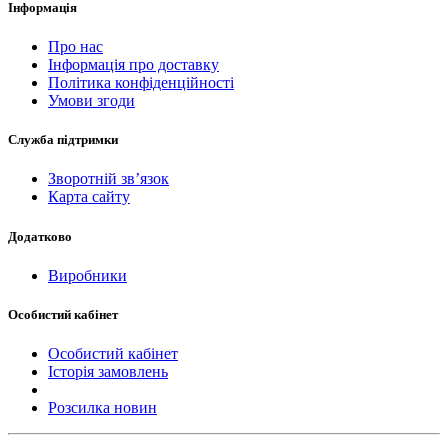
Інформація
Про нас
Інформація про доставку
Політика конфіденційності
Умови згоди
Служба підтримки
Зворотній зв’язок
Карта сайту
Додатково
Виробники
Особистий кабінет
Особистий кабінет
Історія замовлень
Розсилка новин