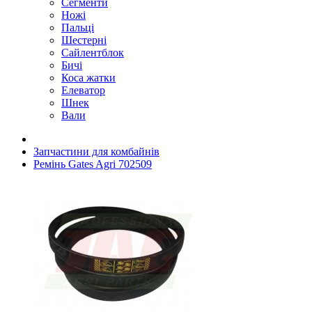
Сегменти
Ножі
Пальці
Шестерні
Сайлентблок
Бичі
Коса жатки
Елеватор
Шнек
Вали
Запчастини для комбайнів
Ремінь Gates Agri 702509