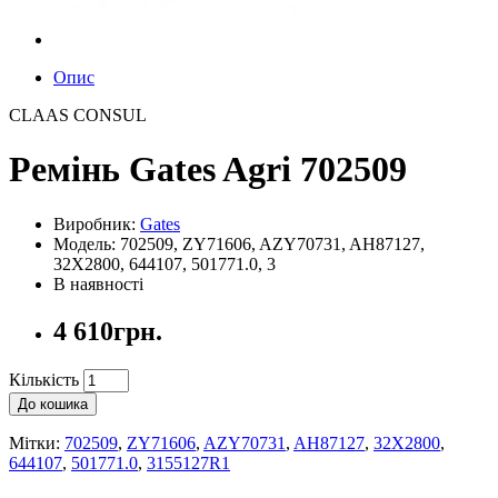
Опис
CLAAS CONSUL
Ремінь Gates Agri 702509
Виробник:
Gates
Модель: 702509, ZY71606, AZY70731, AH87127,
32X2800, 644107, 501771.0, 3
В наявності
4 610грн.
Кількість
До кошика
Мітки:
702509
,
ZY71606
,
AZY70731
,
AH87127
,
32X2800
,
644107
,
501771.0
,
3155127R1