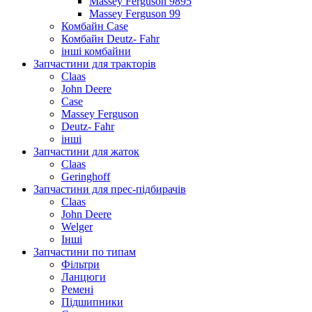
Massey Ferguson 9895
Massey Ferguson 99
Комбайн Case
Комбайн Deutz- Fahr
інші комбайни
Запчастини для тракторів
Claas
John Deere
Case
Massey Ferguson
Deutz- Fahr
інші
Запчастини для жаток
Claas
Geringhoff
Запчастини для прес-підбирачів
Claas
John Deere
Welger
Інші
Запчастини по типам
Фільтри
Ланцюги
Ремені
Підшипники