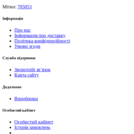
Мітки:
705053
Інформація
Про нас
Інформація про доставку
Політика конфіденційності
Умови згоди
Служба підтримки
Зворотній зв’язок
Карта сайту
Додатково
Виробники
Особистий кабінет
Особистий кабінет
Історія замовлень