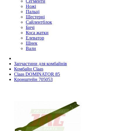
Сегменти
Ножі
Пальці
Шестерні
Сайлентблок
Бичі
Коса жатки
Елеватор
Шнек
Вали
Запчастини для комбайнів
Комбайн Claas
Claas DOMINATOR 85
Кронштейн 705053