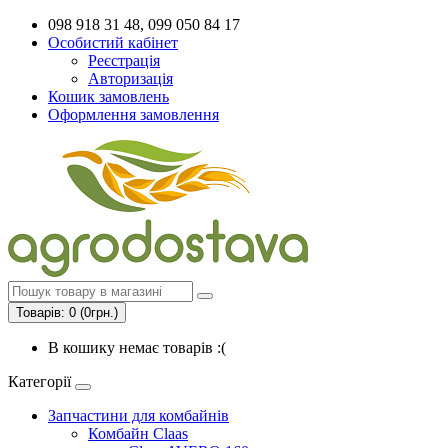
098 918 31 48, 099 050 84 17
Особистий кабінет
Реєстрація
Авторизація
Кошик замовлень
Оформлення замовлення
Товарів: 0 (0грн.)
В кошику немає товарів :(
Категорії
Запчастини для комбайнів
Комбайн Claas