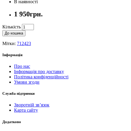
В наявності
1 950грн.
Кількість
До кошика
Мітки:
712423
Інформація
Про нас
Інформація про доставку
Політика конфіденційності
Умови згоди
Служба підтримки
Зворотній зв’язок
Карта сайту
Додатково