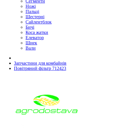
Сегменти
Ножі
Пальці
Шестерні
Сайлентблок
Бичі
Коса жатки
Елеватор
Шнек
Вали
Запчастини для комбайнів
Повітряний фільтр 712423