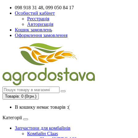
098 918 31 48, 099 050 84 17
Особистий кабінет
Реєстрація
Авторизація
Кошик замовлень
Оформлення замовлення
Товарів: 0 (0грн.)
В кошику немає товарів :(
Категорії
Запчастини для комбайнів
Комбайн Claas