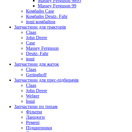
Massey Ferguson 9895
Massey Ferguson 99
Комбайн Case
Комбайн Deutz- Fahr
інші комбайни
Запчастини для тракторів
Claas
John Deere
Case
Massey Ferguson
Deutz- Fahr
інші
Запчастини для жаток
Claas
Geringhoff
Запчастини для прес-підбирачів
Claas
John Deere
Welger
Інші
Запчастини по типам
Фільтри
Ланцюги
Ремені
Підшипники