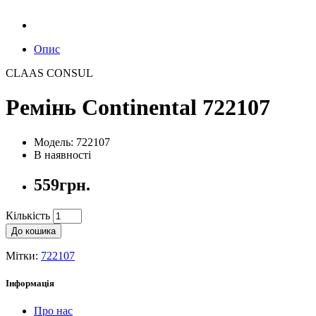
Опис
CLAAS CONSUL
Ремінь Continental 722107
Модель: 722107
В наявності
559грн.
Кількість
До кошика
Мітки:
722107
Інформація
Про нас