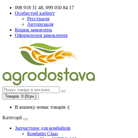
098 918 31 48, 099 050 84 17
Особистий кабінет
Реєстрація
Авторизація
Кошик замовлень
Оформлення замовлення
Товарів: 0 (0грн.)
В кошику немає товарів :(
Категорії
Запчастини для комбайнів
Комбайн Claas