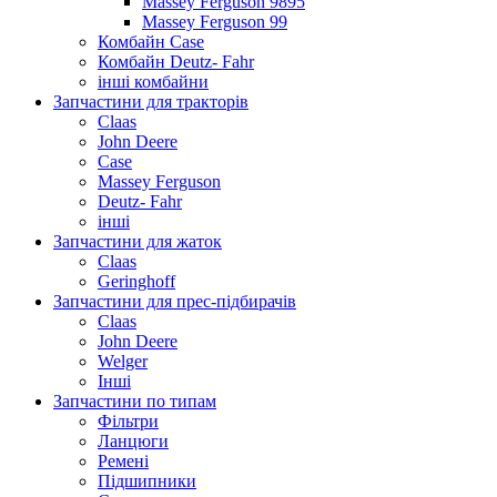
Massey Ferguson 9895
Massey Ferguson 99
Комбайн Case
Комбайн Deutz- Fahr
інші комбайни
Запчастини для тракторів
Claas
John Deere
Case
Massey Ferguson
Deutz- Fahr
інші
Запчастини для жаток
Claas
Geringhoff
Запчастини для прес-підбирачів
Claas
John Deere
Welger
Інші
Запчастини по типам
Фільтри
Ланцюги
Ремені
Підшипники