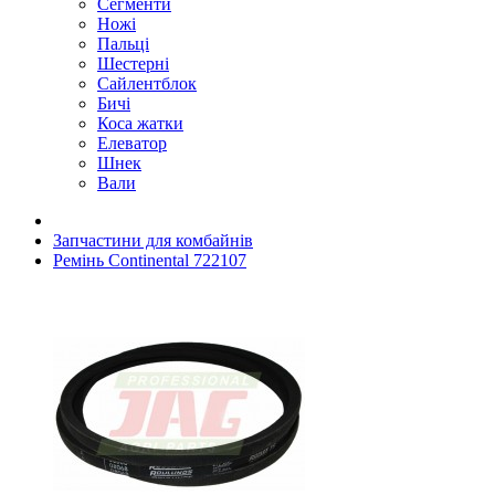
Сегменти
Ножі
Пальці
Шестерні
Сайлентблок
Бичі
Коса жатки
Елеватор
Шнек
Вали
Запчастини для комбайнів
Ремінь Continental 722107