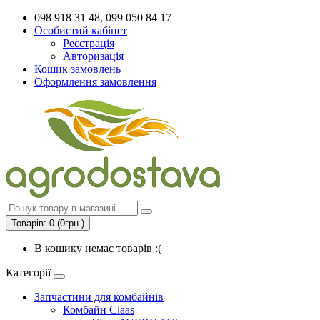
098 918 31 48, 099 050 84 17
Особистий кабінет
Реєстрація
Авторизація
Кошик замовлень
Оформлення замовлення
Товарів: 0 (0грн.)
В кошику немає товарів :(
Категорії
Запчастини для комбайнів
Комбайн Claas