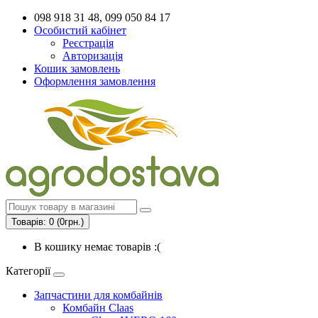
098 918 31 48, 099 050 84 17
Особистий кабінет
Реєстрація
Авторизація
Кошик замовлень
Оформлення замовлення
Товарів: 0 (0грн.)
В кошику немає товарів :(
Категорії
Запчастини для комбайнів
Комбайн Claas