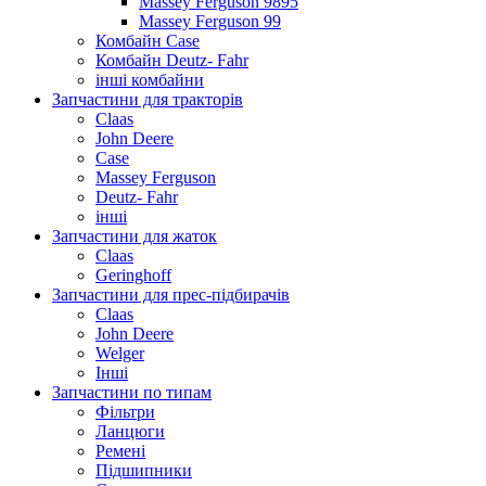
Massey Ferguson 9895
Massey Ferguson 99
Комбайн Case
Комбайн Deutz- Fahr
інші комбайни
Запчастини для тракторів
Claas
John Deere
Case
Massey Ferguson
Deutz- Fahr
інші
Запчастини для жаток
Claas
Geringhoff
Запчастини для прес-підбирачів
Claas
John Deere
Welger
Інші
Запчастини по типам
Фільтри
Ланцюги
Ремені
Підшипники