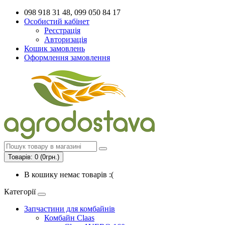
098 918 31 48, 099 050 84 17
Особистий кабінет
Реєстрація
Авторизація
Кошик замовлень
Оформлення замовлення
Товарів: 0 (0грн.)
В кошику немає товарів :(
Категорії
Запчастини для комбайнів
Комбайн Claas