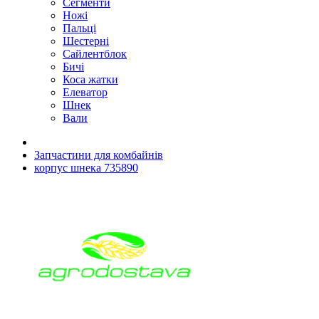
Сегменти
Ножі
Пальці
Шестерні
Сайлентблок
Бичі
Коса жатки
Елеватор
Шнек
Вали
Запчастини для комбайнів
корпус шнека 735890