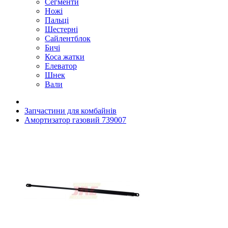
Сегменти
Ножі
Пальці
Шестерні
Сайлентблок
Бичі
Коса жатки
Елеватор
Шнек
Вали
Запчастини для комбайнів
Амортизатор газовий 739007