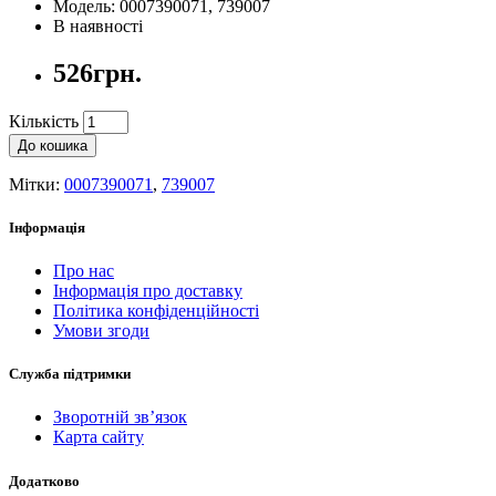
Модель: 0007390071, 739007
В наявності
526грн.
Кількість
До кошика
Мітки:
0007390071
,
739007
Інформація
Про нас
Інформація про доставку
Політика конфіденційності
Умови згоди
Служба підтримки
Зворотній зв’язок
Карта сайту
Додатково