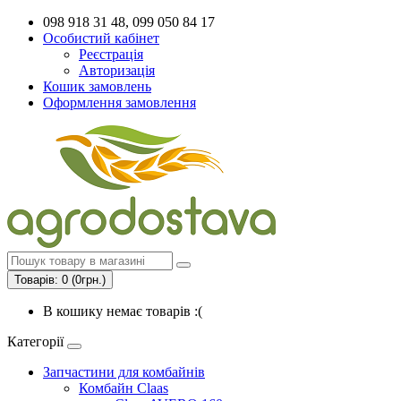
098 918 31 48, 099 050 84 17
Особистий кабінет
Реєстрація
Авторизація
Кошик замовлень
Оформлення замовлення
Товарів: 0 (0грн.)
В кошику немає товарів :(
Категорії
Запчастини для комбайнів
Комбайн Claas