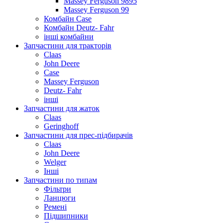
Massey Ferguson 9895
Massey Ferguson 99
Комбайн Case
Комбайн Deutz- Fahr
інші комбайни
Запчастини для тракторів
Claas
John Deere
Case
Massey Ferguson
Deutz- Fahr
інші
Запчастини для жаток
Claas
Geringhoff
Запчастини для прес-підбирачів
Claas
John Deere
Welger
Інші
Запчастини по типам
Фільтри
Ланцюги
Ремені
Підшипники