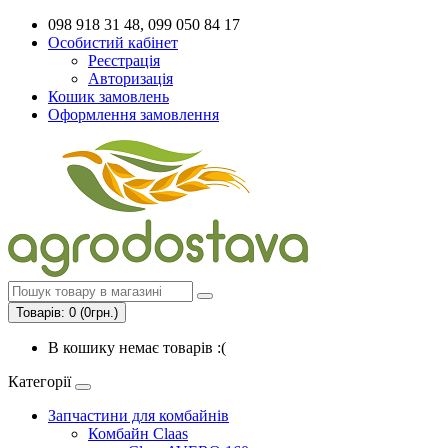
098 918 31 48, 099 050 84 17
Особистий кабінет
Реєстрація
Авторизація
Кошик замовлень
Оформлення замовлення
Товарів: 0 (0грн.)
В кошику немає товарів :(
Категорії
Запчастини для комбайнів
Комбайн Claas