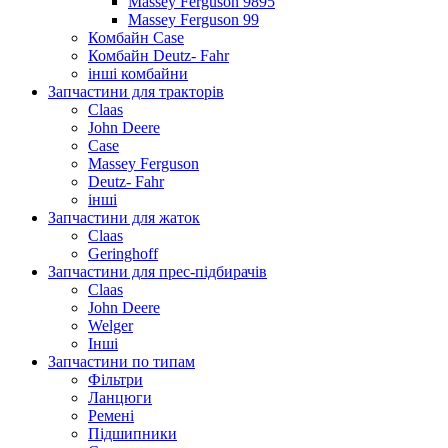
Massey Ferguson 9895
Massey Ferguson 99
Комбайн Case
Комбайн Deutz- Fahr
інші комбайни
Запчастини для тракторів
Claas
John Deere
Case
Massey Ferguson
Deutz- Fahr
інші
Запчастини для жаток
Claas
Geringhoff
Запчастини для прес-підбирачів
Claas
John Deere
Welger
Інші
Запчастини по типам
Фільтри
Ланцюги
Ремені
Підшипники