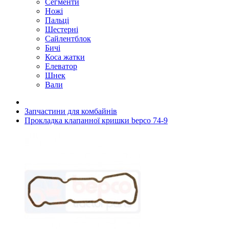
Сегменти
Ножі
Пальці
Шестерні
Сайлентблок
Бичі
Коса жатки
Елеватор
Шнек
Вали
Запчастини для комбайнів
Прокладка клапанної кришки bepco 74-9