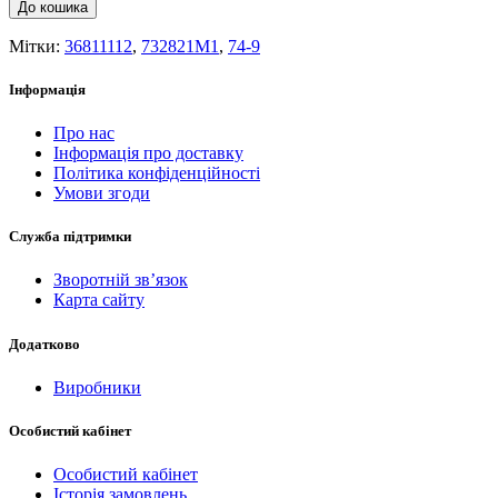
До кошика
Мітки:
36811112
,
732821M1
,
74-9
Інформація
Про нас
Інформація про доставку
Політика конфіденційності
Умови згоди
Служба підтримки
Зворотній зв’язок
Карта сайту
Додатково
Виробники
Особистий кабінет
Особистий кабінет
Історія замовлень