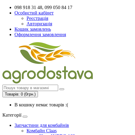
098 918 31 48, 099 050 84 17
Особистий кабінет
Реєстрація
Авторизація
Кошик замовлень
Оформлення замовлення
Товарів: 0 (0грн.)
В кошику немає товарів :(
Категорії
Запчастини для комбайнів
Комбайн Claas