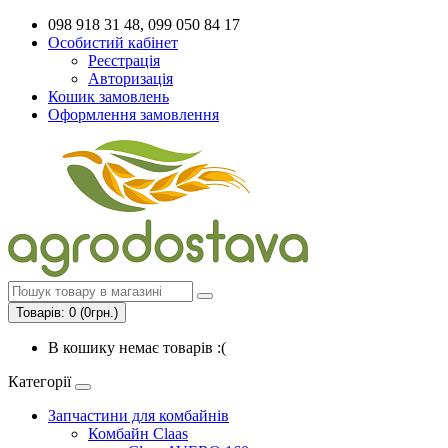
098 918 31 48, 099 050 84 17
Особистий кабінет
Реєстрація
Авторизація
Кошик замовлень
Оформлення замовлення
Товарів: 0 (0грн.)
В кошику немає товарів :(
Категорії
Запчастини для комбайнів
Комбайн Claas