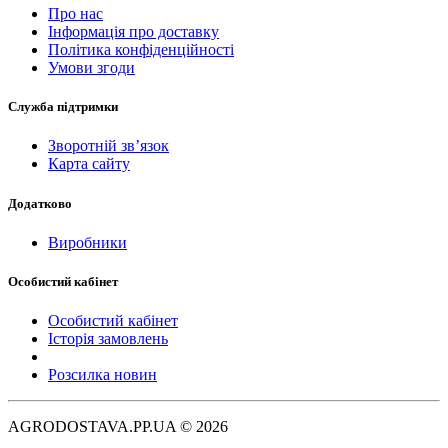
Про нас
Інформація про доставку
Політика конфіденційності
Умови згоди
Служба підтримки
Зворотній зв’язок
Карта сайту
Додатково
Виробники
Особистий кабінет
Особистий кабінет
Історія замовлень
Розсилка новин
AGRODOSTAVA.PP.UA © 2026