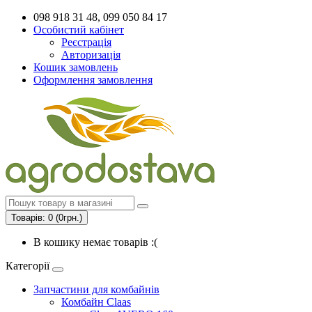
098 918 31 48, 099 050 84 17
Особистий кабінет
Реєстрація
Авторизація
Кошик замовлень
Оформлення замовлення
Товарів: 0 (0грн.)
В кошику немає товарів :(
Категорії
Запчастини для комбайнів
Комбайн Claas