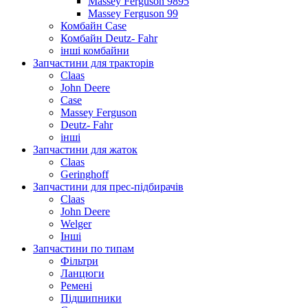
Massey Ferguson 9895
Massey Ferguson 99
Комбайн Case
Комбайн Deutz- Fahr
інші комбайни
Запчастини для тракторів
Claas
John Deere
Case
Massey Ferguson
Deutz- Fahr
інші
Запчастини для жаток
Claas
Geringhoff
Запчастини для прес-підбирачів
Claas
John Deere
Welger
Інші
Запчастини по типам
Фільтри
Ланцюги
Ремені
Підшипники