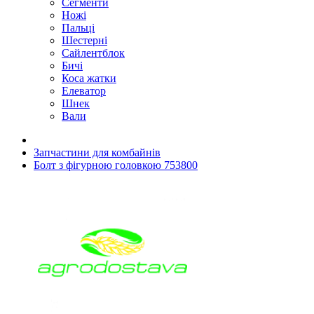
Сегменти
Ножі
Пальці
Шестерні
Сайлентблок
Бичі
Коса жатки
Елеватор
Шнек
Вали
Запчастини для комбайнів
Болт з фігурною головкою 753800