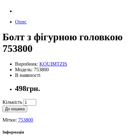
Опис
Болт з фігурною головкою
753800
Виробник:
KOUIMTZIS
Модель: 753800
В наявності
498грн.
Кількість
До кошика
Мітки:
753800
Інформація