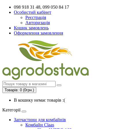
098 918 31 48, 099 050 84 17
Особистий кабінет
Реєстрація
Авторизація
Кошик замовлень
Оформлення замовлення
Товарів: 0 (0грн.)
В кошику немає товарів :(
Категорії
Запчастини для комбайнів
Комбайн Claas