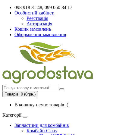
098 918 31 48, 099 050 84 17
Особистий кабінет
Реєстрація
Авторизація
Кошик замовлень
Оформлення замовлення
Товарів: 0 (0грн.)
В кошику немає товарів :(
Категорії
Запчастини для комбайнів
Комбайн Claas