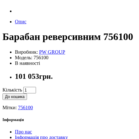
Опис
Барабан реверсивним 756100
Виробник:
PW GROUP
Модель: 756100
В наявності
101 053грн.
Кількість
До кошика
Мітки:
756100
Інформація
Про нас
Інформація про доставку