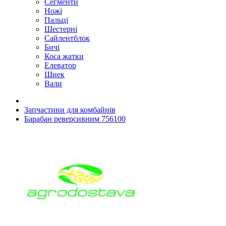
Сегменти
Ножі
Пальці
Шестерні
Сайлентблок
Бичі
Коса жатки
Елеватор
Шнек
Вали
Запчастини для комбайнів
Барабан реверсивним 756100