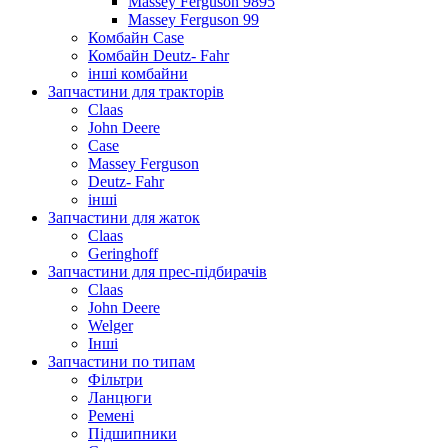
Massey Ferguson 9895
Massey Ferguson 99
Комбайн Case
Комбайн Deutz- Fahr
інші комбайни
Запчастини для тракторів
Claas
John Deere
Case
Massey Ferguson
Deutz- Fahr
інші
Запчастини для жаток
Claas
Geringhoff
Запчастини для прес-підбирачів
Claas
John Deere
Welger
Інші
Запчастини по типам
Фільтри
Ланцюги
Ремені
Підшипники