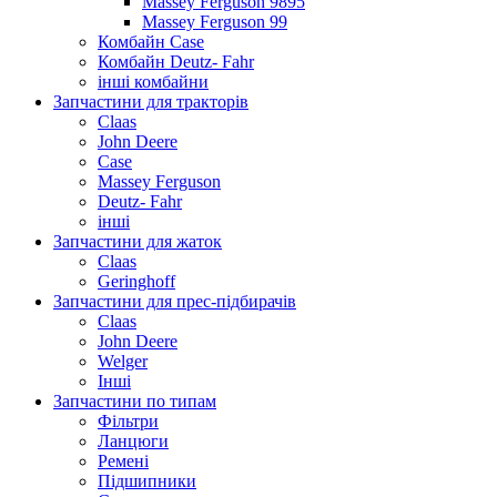
Massey Ferguson 9895
Massey Ferguson 99
Комбайн Case
Комбайн Deutz- Fahr
інші комбайни
Запчастини для тракторів
Claas
John Deere
Case
Massey Ferguson
Deutz- Fahr
інші
Запчастини для жаток
Claas
Geringhoff
Запчастини для прес-підбирачів
Claas
John Deere
Welger
Інші
Запчастини по типам
Фільтри
Ланцюги
Ремені
Підшипники