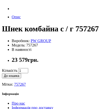
Опис
Шнек комбайна с / г 757267
Виробник:
PW GROUP
Модель: 757267
В наявності
23 579грн.
Кількість
До кошика
Мітки:
757267
Інформація
Про нас
Інформація про доставку