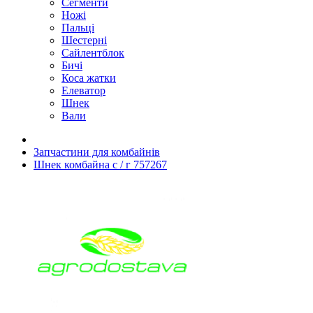
Сегменти
Ножі
Пальці
Шестерні
Сайлентблок
Бичі
Коса жатки
Елеватор
Шнек
Вали
Запчастини для комбайнів
Шнек комбайна с / г 757267