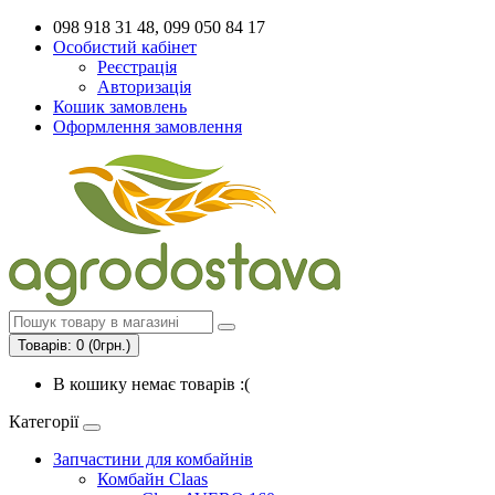
098 918 31 48, 099 050 84 17
Особистий кабінет
Реєстрація
Авторизація
Кошик замовлень
Оформлення замовлення
Товарів: 0 (0грн.)
В кошику немає товарів :(
Категорії
Запчастини для комбайнів
Комбайн Claas