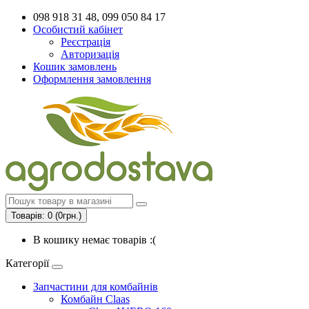
098 918 31 48, 099 050 84 17
Особистий кабінет
Реєстрація
Авторизація
Кошик замовлень
Оформлення замовлення
Товарів: 0 (0грн.)
В кошику немає товарів :(
Категорії
Запчастини для комбайнів
Комбайн Claas