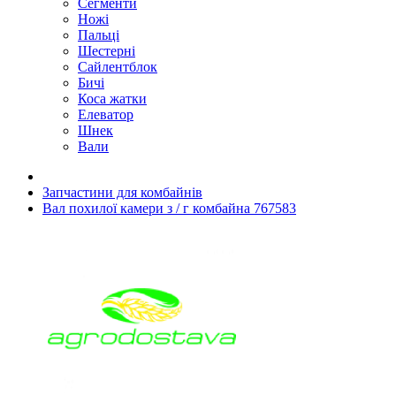
Сегменти
Ножі
Пальці
Шестерні
Сайлентблок
Бичі
Коса жатки
Елеватор
Шнек
Вали
Запчастини для комбайнів
Вал похилої камери з / г комбайна 767583