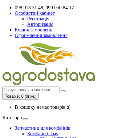
098 918 31 48, 099 050 84 17
Особистий кабінет
Реєстрація
Авторизація
Кошик замовлень
Оформлення замовлення
Товарів: 0 (0грн.)
В кошику немає товарів :(
Категорії
Запчастини для комбайнів
Комбайн Claas