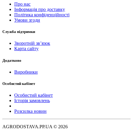
Про нас
Інформація про доставку
Політика конфіденційності
Умови згоди
Служба підтримки
Зворотній зв’язок
Карта сайту
Додатково
Виробники
Особистий кабінет
Особистий кабінет
Історія замовлень
Розсилка новин
AGRODOSTAVA.PP.UA © 2026