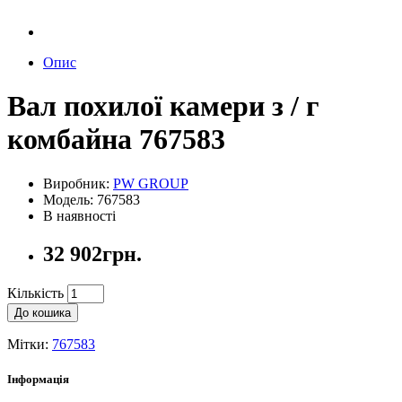
Опис
Вал похилої камери з / г
комбайна 767583
Виробник:
PW GROUP
Модель: 767583
В наявності
32 902грн.
Кількість
До кошика
Мітки:
767583
Інформація