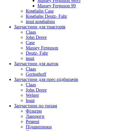
Massey Ferguson 9895
Massey Ferguson 99
Комбайн Case
Комбайн Deutz- Fahr
інші комбайни
Запчастини для тракторів
Claas
John Deere
Case
Massey Ferguson
Deutz- Fahr
інші
Запчастини для жаток
Claas
Geringhoff
Запчастини для прес-підбирачів
Claas
John Deere
Welger
Інші
Запчастини по типам
Фільтри
Ланцюги
Ремені
Підшипники