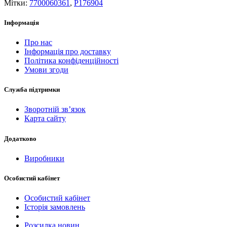
Мітки:
7700060361
,
P176904
Інформація
Про нас
Інформація про доставку
Політика конфіденційності
Умови згоди
Служба підтримки
Зворотній зв’язок
Карта сайту
Додатково
Виробники
Особистий кабінет
Особистий кабінет
Історія замовлень
Розсилка новин