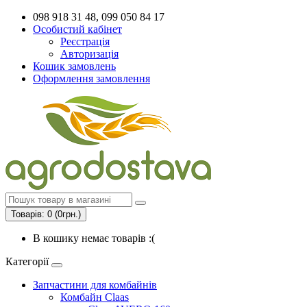
098 918 31 48, 099 050 84 17
Особистий кабінет
Реєстрація
Авторизація
Кошик замовлень
Оформлення замовлення
Товарів: 0 (0грн.)
В кошику немає товарів :(
Категорії
Запчастини для комбайнів
Комбайн Claas