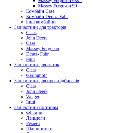
Massey Ferguson 9895
Massey Ferguson 99
Комбайн Case
Комбайн Deutz- Fahr
інші комбайни
Запчастини для тракторів
Claas
John Deere
Case
Massey Ferguson
Deutz- Fahr
інші
Запчастини для жаток
Claas
Geringhoff
Запчастини для прес-підбирачів
Claas
John Deere
Welger
Інші
Запчастини по типам
Фільтри
Ланцюги
Ремені
Підшипники