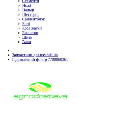
Сегменти
Ножі
Пальці
Шестерні
Сайлентблок
Бичі
Коса жатки
Елеватор
Шнек
Вали
Запчастини для комбайнів
Гідравлічний фільтр 7700060361