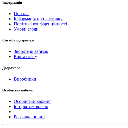
Інформація
Про нас
Інформація про доставку
Політика конфіденційності
Умови згоди
Служба підтримки
Зворотній зв’язок
Карта сайту
Додатково
Виробники
Особистий кабінет
Особистий кабінет
Історія замовлень
Розсилка новин