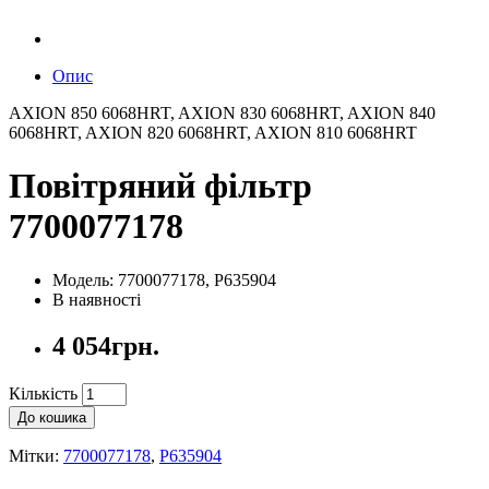
Опис
AXION 850 6068HRT, AXION 830 6068HRT, AXION 840
6068HRT, AXION 820 6068HRT, AXION 810 6068HRT
Повітряний фільтр
7700077178
Модель: 7700077178, P635904
В наявності
4 054грн.
Кількість
До кошика
Мітки:
7700077178
,
P635904