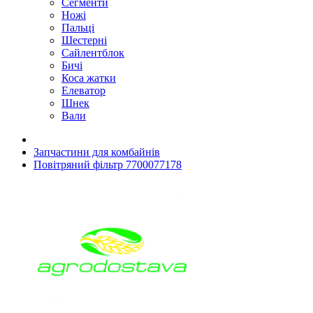
Сегменти
Ножі
Пальці
Шестерні
Сайлентблок
Бичі
Коса жатки
Елеватор
Шнек
Вали
Запчастини для комбайнів
Повітряний фільтр 7700077178