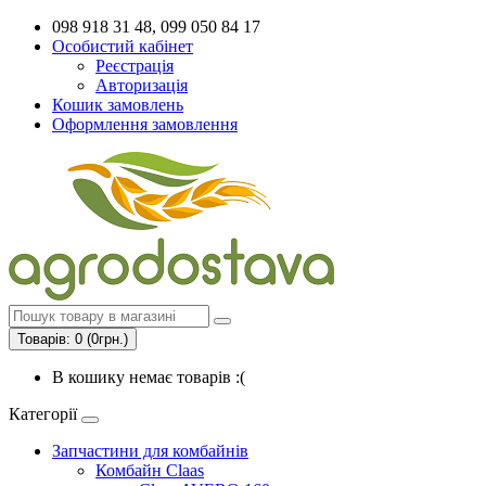
098 918 31 48, 099 050 84 17
Особистий кабінет
Реєстрація
Авторизація
Кошик замовлень
Оформлення замовлення
Товарів: 0 (0грн.)
В кошику немає товарів :(
Категорії
Запчастини для комбайнів
Комбайн Claas