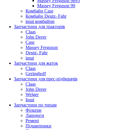
Massey Ferguson 9895
Massey Ferguson 99
Комбайн Case
Комбайн Deutz- Fahr
інші комбайни
Запчастини для тракторів
Claas
John Deere
Case
Massey Ferguson
Deutz- Fahr
інші
Запчастини для жаток
Claas
Geringhoff
Запчастини для прес-підбирачів
Claas
John Deere
Welger
Інші
Запчастини по типам
Фільтри
Ланцюги
Ремені
Підшипники