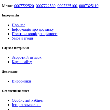
Мітки:
0007722520
,
0007722530
,
0007325100
,
0007325110
Інформація
Про нас
Інформація про доставку
Політика конфіденційності
Умови згоди
Служба підтримки
Зворотній зв’язок
Карта сайту
Додатково
Виробники
Особистий кабінет
Особистий кабінет
Історія замовлень