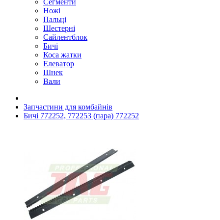
Сегменти
Ножі
Пальці
Шестерні
Сайлентблок
Бичі
Коса жатки
Елеватор
Шнек
Вали
Запчастини для комбайнів
Бичі 772252, 772253 (пара) 772252