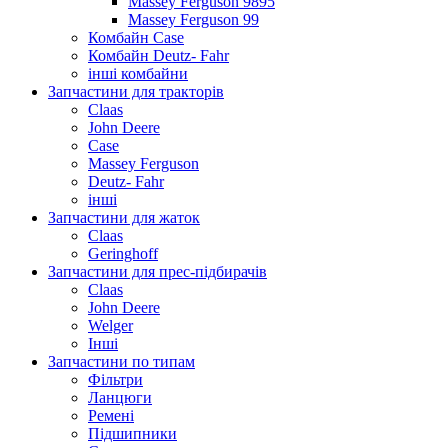
Massey Ferguson 9895
Massey Ferguson 99
Комбайн Case
Комбайн Deutz- Fahr
інші комбайни
Запчастини для тракторів
Claas
John Deere
Case
Massey Ferguson
Deutz- Fahr
інші
Запчастини для жаток
Claas
Geringhoff
Запчастини для прес-підбирачів
Claas
John Deere
Welger
Інші
Запчастини по типам
Фільтри
Ланцюги
Ремені
Підшипники