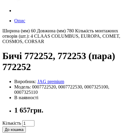
Опис
Ширина (мм) 60 Довжина (мм) 780 Кількість монтажних
отворів (шт.): 4 CLAAS COLUMBUS, EUROPA, COMET,
COSMOS, CORSAR
Бичі 772252, 772253 (пара)
772252
Виробник:
JAG premium
Модель: 0007722520, 0007722530, 0007325100,
0007325110
В наявності
1 657грн.
Кількість
До кошика