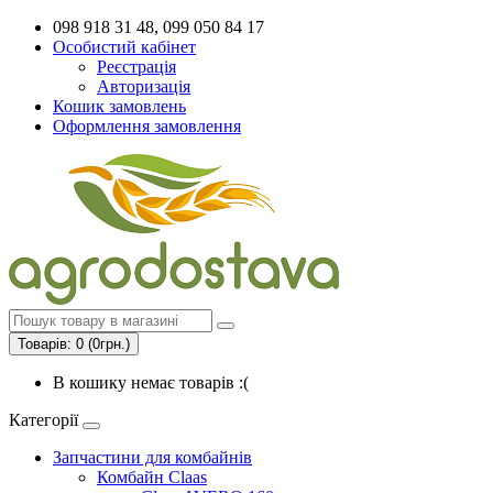
098 918 31 48, 099 050 84 17
Особистий кабінет
Реєстрація
Авторизація
Кошик замовлень
Оформлення замовлення
Товарів: 0 (0грн.)
В кошику немає товарів :(
Категорії
Запчастини для комбайнів
Комбайн Claas