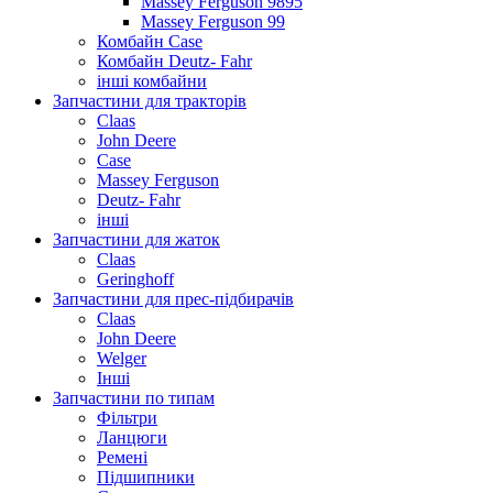
Massey Ferguson 9895
Massey Ferguson 99
Комбайн Case
Комбайн Deutz- Fahr
інші комбайни
Запчастини для тракторів
Claas
John Deere
Case
Massey Ferguson
Deutz- Fahr
інші
Запчастини для жаток
Claas
Geringhoff
Запчастини для прес-підбирачів
Claas
John Deere
Welger
Інші
Запчастини по типам
Фільтри
Ланцюги
Ремені
Підшипники