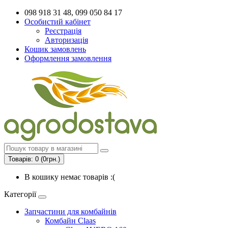
098 918 31 48, 099 050 84 17
Особистий кабінет
Реєстрація
Авторизація
Кошик замовлень
Оформлення замовлення
Товарів: 0 (0грн.)
В кошику немає товарів :(
Категорії
Запчастини для комбайнів
Комбайн Claas