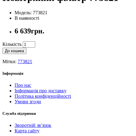
Модель: 773821
В наявності
6 639грн.
Кількість
До кошика
Мітки:
773821
Інформація
Про нас
Інформація про доставку
Політика конфіденційності
Умови згоди
Служба підтримки
Зворотній зв’язок
Карта сайту