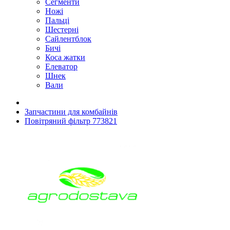
Сегменти
Ножі
Пальці
Шестерні
Сайлентблок
Бичі
Коса жатки
Елеватор
Шнек
Вали
Запчастини для комбайнів
Повітряний фільтр 773821