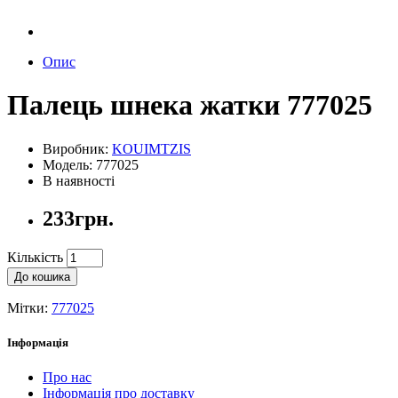
Опис
Палець шнека жатки 777025
Виробник:
KOUIMTZIS
Модель: 777025
В наявності
233грн.
Кількість
До кошика
Мітки:
777025
Інформація
Про нас
Інформація про доставку