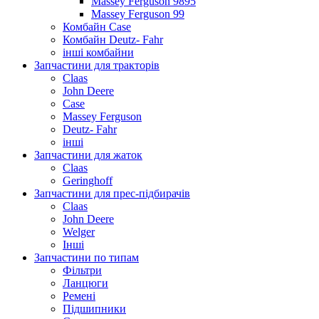
Massey Ferguson 9895
Massey Ferguson 99
Комбайн Case
Комбайн Deutz- Fahr
інші комбайни
Запчастини для тракторів
Claas
John Deere
Case
Massey Ferguson
Deutz- Fahr
інші
Запчастини для жаток
Claas
Geringhoff
Запчастини для прес-підбирачів
Claas
John Deere
Welger
Інші
Запчастини по типам
Фільтри
Ланцюги
Ремені
Підшипники