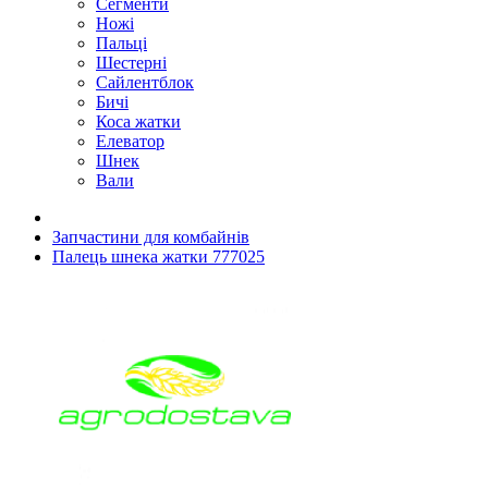
Сегменти
Ножі
Пальці
Шестерні
Сайлентблок
Бичі
Коса жатки
Елеватор
Шнек
Вали
Запчастини для комбайнів
Палець шнека жатки 777025