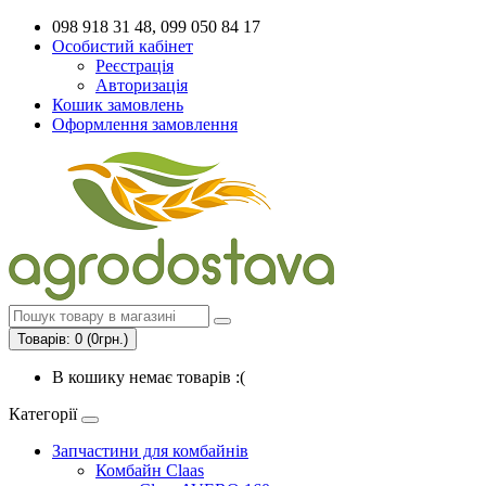
098 918 31 48, 099 050 84 17
Особистий кабінет
Реєстрація
Авторизація
Кошик замовлень
Оформлення замовлення
Товарів: 0 (0грн.)
В кошику немає товарів :(
Категорії
Запчастини для комбайнів
Комбайн Claas