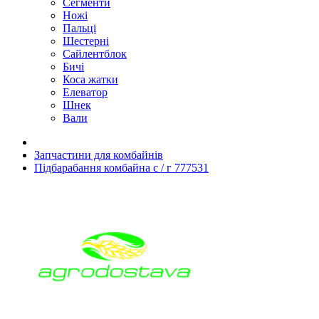
Сегменти
Ножі
Пальці
Шестерні
Сайлентблок
Бичі
Коса жатки
Елеватор
Шнек
Вали
Запчастини для комбайнів
Підбарабання комбайна с / г 777531