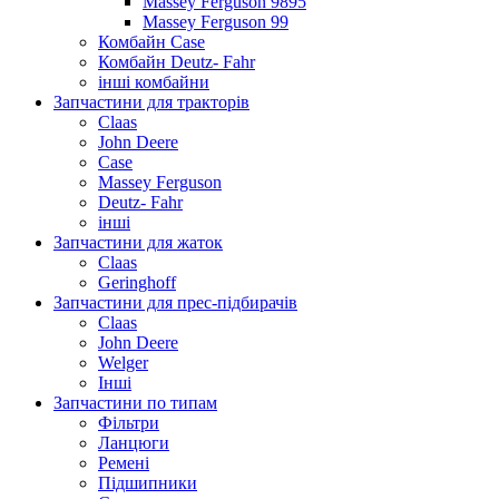
Massey Ferguson 9895
Massey Ferguson 99
Комбайн Case
Комбайн Deutz- Fahr
інші комбайни
Запчастини для тракторів
Claas
John Deere
Case
Massey Ferguson
Deutz- Fahr
інші
Запчастини для жаток
Claas
Geringhoff
Запчастини для прес-підбирачів
Claas
John Deere
Welger
Інші
Запчастини по типам
Фільтри
Ланцюги
Ремені
Підшипники