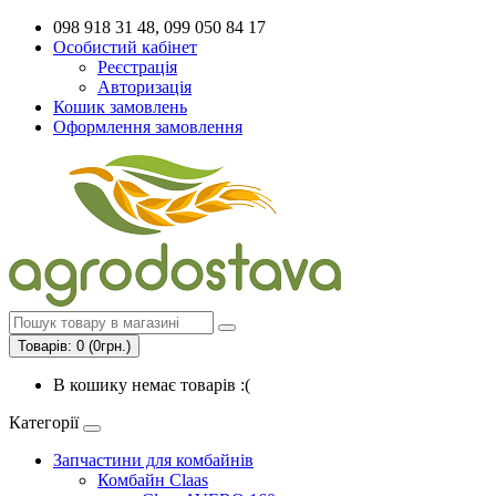
098 918 31 48, 099 050 84 17
Особистий кабінет
Реєстрація
Авторизація
Кошик замовлень
Оформлення замовлення
Товарів: 0 (0грн.)
В кошику немає товарів :(
Категорії
Запчастини для комбайнів
Комбайн Claas