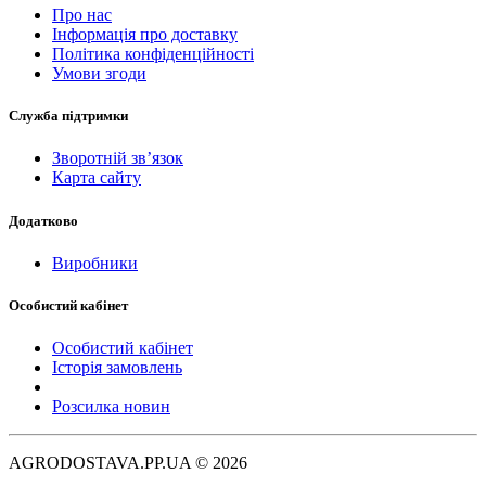
Про нас
Інформація про доставку
Політика конфіденційності
Умови згоди
Служба підтримки
Зворотній зв’язок
Карта сайту
Додатково
Виробники
Особистий кабінет
Особистий кабінет
Історія замовлень
Розсилка новин
AGRODOSTAVA.PP.UA © 2026