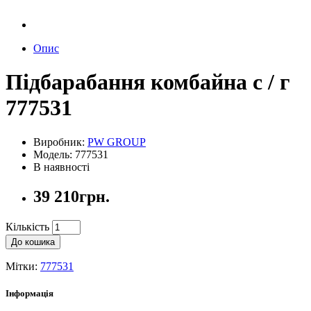
Опис
Підбарабання комбайна с / г
777531
Виробник:
PW GROUP
Модель: 777531
В наявності
39 210грн.
Кількість
До кошика
Мітки:
777531
Інформація