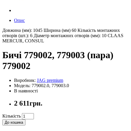
Опис
Довжина (мм): 1045 Ширина (мм) 60 Кількість монтажних
отворів (шт.): 6 Діаметр монтажних отворів (мм): 10 CLAAS
MERCUR, CONSUL
Бичі 779002, 779003 (пара)
779002
Виробник:
JAG premium
Модель: 779002.0, 779003.0
В наявності
2 611грн.
Кількість
До кошика