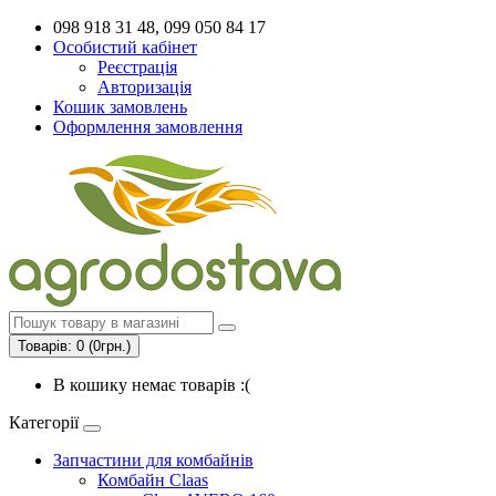
098 918 31 48, 099 050 84 17
Особистий кабінет
Реєстрація
Авторизація
Кошик замовлень
Оформлення замовлення
Товарів: 0 (0грн.)
В кошику немає товарів :(
Категорії
Запчастини для комбайнів
Комбайн Claas