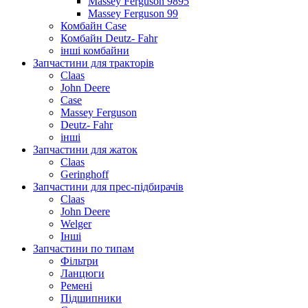
Massey Ferguson 9895
Massey Ferguson 99
Комбайн Case
Комбайн Deutz- Fahr
інші комбайни
Запчастини для тракторів
Claas
John Deere
Case
Massey Ferguson
Deutz- Fahr
інші
Запчастини для жаток
Claas
Geringhoff
Запчастини для прес-підбирачів
Claas
John Deere
Welger
Інші
Запчастини по типам
Фільтри
Ланцюги
Ремені
Підшипники