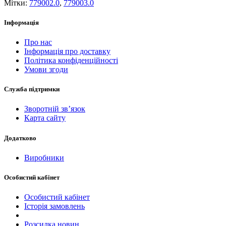
Мітки:
779002.0
,
779003.0
Інформація
Про нас
Інформація про доставку
Політика конфіденційності
Умови згоди
Служба підтримки
Зворотній зв’язок
Карта сайту
Додатково
Виробники
Особистий кабінет
Особистий кабінет
Історія замовлень
Розсилка новин