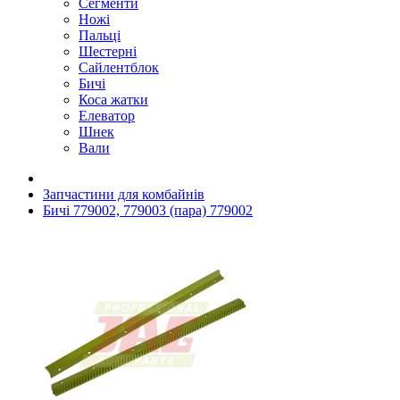
Сегменти
Ножі
Пальці
Шестерні
Сайлентблок
Бичі
Коса жатки
Елеватор
Шнек
Вали
Запчастини для комбайнів
Бичі 779002, 779003 (пара) 779002