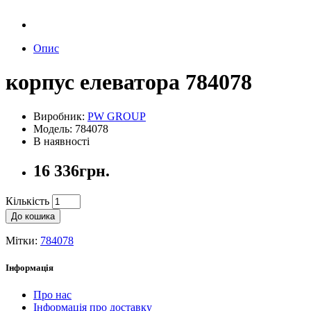
Опис
корпус елеватора 784078
Виробник:
PW GROUP
Модель: 784078
В наявності
16 336грн.
Кількість
До кошика
Мітки:
784078
Інформація
Про нас
Інформація про доставку