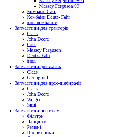
Massey Ferguson 9895
Massey Ferguson 99
Комбайн Case
Комбайн Deutz- Fahr
інші комбайни
Запчастини для тракторів
Claas
John Deere
Case
Massey Ferguson
Deutz- Fahr
інші
Запчастини для жаток
Claas
Geringhoff
Запчастини для прес-підбирачів
Claas
John Deere
Welger
Інші
Запчастини по типам
Фільтри
Ланцюги
Ремені
Підшипники