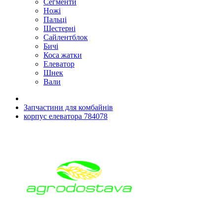
Сегменти
Ножі
Пальці
Шестерні
Сайлентблок
Бичі
Коса жатки
Елеватор
Шнек
Вали
Запчастини для комбайнів
корпус елеватора 784078