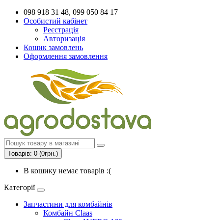
098 918 31 48, 099 050 84 17
Особистий кабінет
Реєстрація
Авторизація
Кошик замовлень
Оформлення замовлення
Товарів: 0 (0грн.)
В кошику немає товарів :(
Категорії
Запчастини для комбайнів
Комбайн Claas