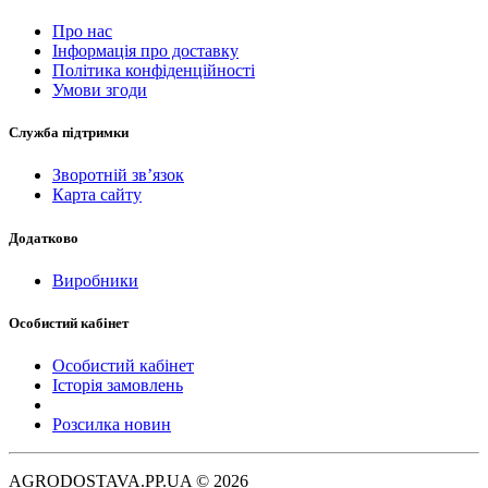
Про нас
Інформація про доставку
Політика конфіденційності
Умови згоди
Служба підтримки
Зворотній зв’язок
Карта сайту
Додатково
Виробники
Особистий кабінет
Особистий кабінет
Історія замовлень
Розсилка новин
AGRODOSTAVA.PP.UA © 2026