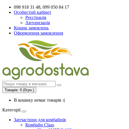
098 918 31 48, 099 050 84 17
Особистий кабінет
Реєстрація
Авторизація
Кошик замовлень
Оформлення замовлення
Товарів: 0 (0грн.)
В кошику немає товарів :(
Категорії
Запчастини для комбайнів
Комбайн Claas