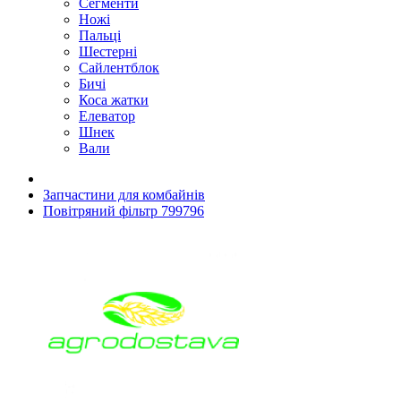
Сегменти
Ножі
Пальці
Шестерні
Сайлентблок
Бичі
Коса жатки
Елеватор
Шнек
Вали
Запчастини для комбайнів
Повітряний фільтр 799796