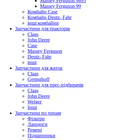
Massey Ferguson 9895
Massey Ferguson 99
Комбайн Case
Комбайн Deutz- Fahr
інші комбайни
Запчастини для тракторів
Claas
John Deere
Case
Massey Ferguson
Deutz- Fahr
інші
Запчастини для жаток
Claas
Geringhoff
Запчастини для прес-підбирачів
Claas
John Deere
Welger
Інші
Запчастини по типам
Фільтри
Ланцюги
Ремені
Підшипники