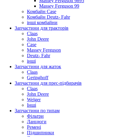
Massey Ferguson 9895
Massey Ferguson 99
Комбайн Case
Комбайн Deutz- Fahr
інші комбайни
Запчастини для тракторів
Claas
John Deere
Case
Massey Ferguson
Deutz- Fahr
інші
Запчастини для жаток
Claas
Geringhoff
Запчастини для прес-підбирачів
Claas
John Deere
Welger
Інші
Запчастини по типам
Фільтри
Ланцюги
Ремені
Підшипники