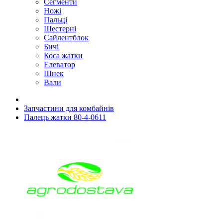
Сегменти
Ножі
Пальці
Шестерні
Сайлентблок
Бичі
Коса жатки
Елеватор
Шнек
Вали
Запчастини для комбайнів
Палець жатки 80-4-0611