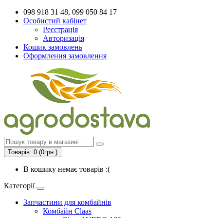
098 918 31 48, 099 050 84 17
Особистий кабінет
Реєстрація
Авторизація
Кошик замовлень
Оформлення замовлення
Товарів: 0 (0грн.)
В кошику немає товарів :(
Категорії
Запчастини для комбайнів
Комбайн Claas