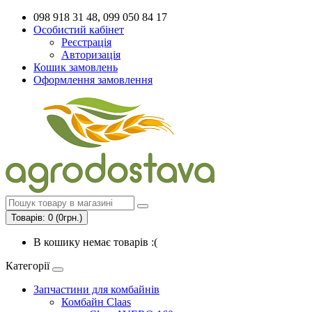
098 918 31 48, 099 050 84 17
Особистий кабінет
Реєстрація
Авторизація
Кошик замовлень
Оформлення замовлення
Товарів: 0 (0грн.)
В кошику немає товарів :(
Категорії
Запчастини для комбайнів
Комбайн Claas