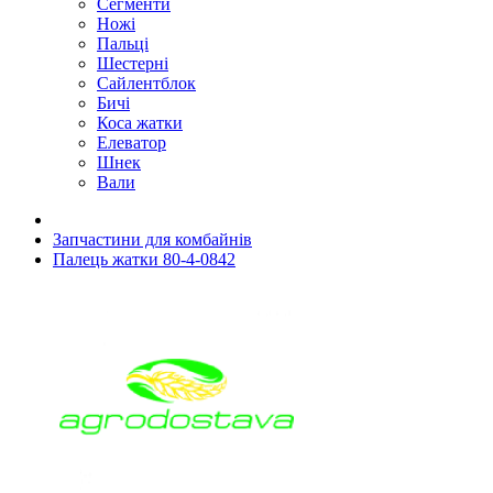
Сегменти
Ножі
Пальці
Шестерні
Сайлентблок
Бичі
Коса жатки
Елеватор
Шнек
Вали
Запчастини для комбайнів
Палець жатки 80-4-0842