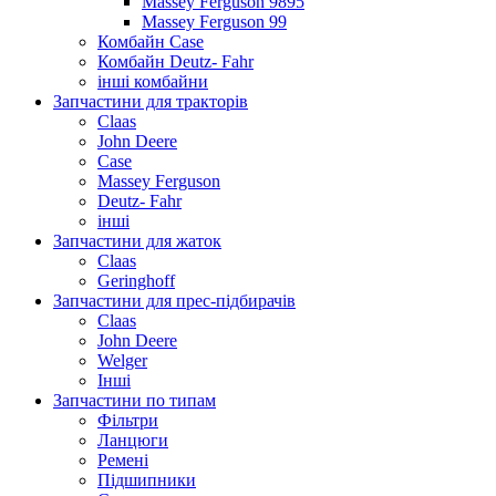
Massey Ferguson 9895
Massey Ferguson 99
Комбайн Case
Комбайн Deutz- Fahr
інші комбайни
Запчастини для тракторів
Claas
John Deere
Case
Massey Ferguson
Deutz- Fahr
інші
Запчастини для жаток
Claas
Geringhoff
Запчастини для прес-підбирачів
Claas
John Deere
Welger
Інші
Запчастини по типам
Фільтри
Ланцюги
Ремені
Підшипники