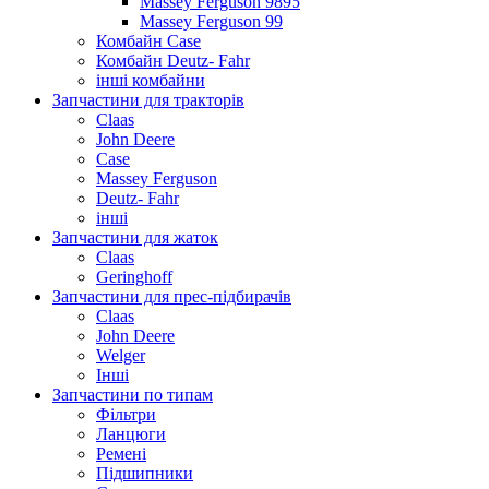
Massey Ferguson 9895
Massey Ferguson 99
Комбайн Case
Комбайн Deutz- Fahr
інші комбайни
Запчастини для тракторів
Claas
John Deere
Case
Massey Ferguson
Deutz- Fahr
інші
Запчастини для жаток
Claas
Geringhoff
Запчастини для прес-підбирачів
Claas
John Deere
Welger
Інші
Запчастини по типам
Фільтри
Ланцюги
Ремені
Підшипники