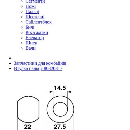
Сегменти
Ножі
Пальці
Шестерні
Сайлентблок
Бичі
Коса жатки
Елеватор
Шнек
Вали
Запчастини для комбайнів
Втулка пальця 80320817