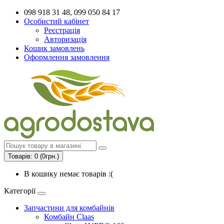
098 918 31 48, 099 050 84 17
Особистий кабінет
Реєстрація
Авторизація
Кошик замовлень
Оформлення замовлення
Товарів: 0 (0грн.)
В кошику немає товарів :(
Категорії
Запчастини для комбайнів
Комбайн Claas