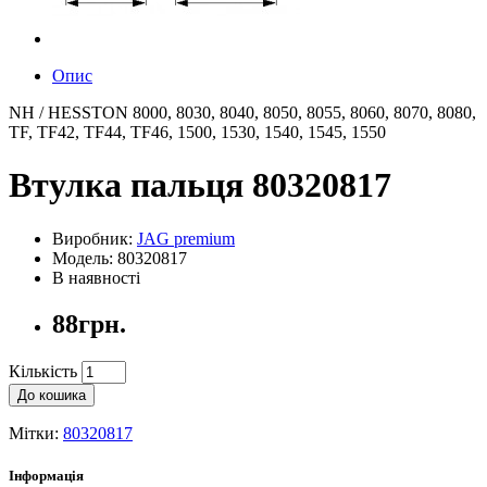
Опис
NH / HESSTON 8000, 8030, 8040, 8050, 8055, 8060, 8070, 8080,
TF, TF42, TF44, TF46, 1500, 1530, 1540, 1545, 1550
Втулка пальця 80320817
Виробник:
JAG premium
Модель: 80320817
В наявності
88грн.
Кількість
До кошика
Мітки:
80320817
Інформація