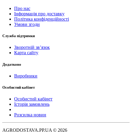
Про нас
Інформація про доставку
Політика конфіденційності
Умови згоди
Служба підтримки
Зворотній зв’язок
Карта сайту
Додатково
Виробники
Особистий кабінет
Особистий кабінет
Історія замовлень
Розсилка новин
AGRODOSTAVA.PP.UA © 2026