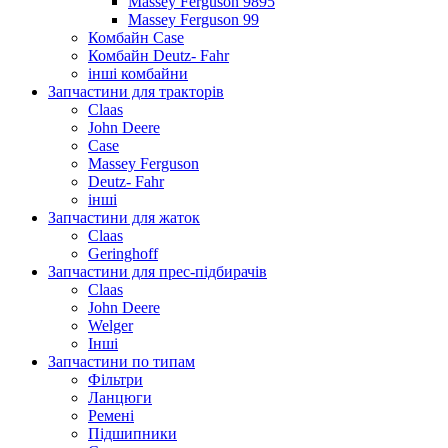
Massey Ferguson 9895
Massey Ferguson 99
Комбайн Case
Комбайн Deutz- Fahr
інші комбайни
Запчастини для тракторів
Claas
John Deere
Case
Massey Ferguson
Deutz- Fahr
інші
Запчастини для жаток
Claas
Geringhoff
Запчастини для прес-підбирачів
Claas
John Deere
Welger
Інші
Запчастини по типам
Фільтри
Ланцюги
Ремені
Підшипники