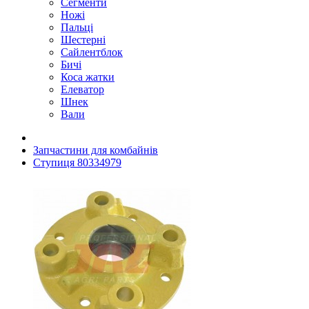
Сегменти
Ножі
Пальці
Шестерні
Сайлентблок
Бичі
Коса жатки
Елеватор
Шнек
Вали
Запчастини для комбайнів
Ступиця 80334979