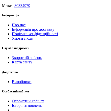
Мітки:
80334979
Інформація
Про нас
Інформація про доставку
Політика конфіденційності
Умови згоди
Служба підтримки
Зворотній зв’язок
Карта сайту
Додатково
Виробники
Особистий кабінет
Особистий кабінет
Історія замовлень