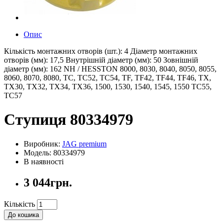
Опис
Кількість монтажних отворів (шт.): 4 Діаметр монтажних
отворів (мм): 17,5 Внутрішній діаметр (мм): 50 Зовнішній
діаметр (мм): 162 NH / HESSTON 8000, 8030, 8040, 8050, 8055,
8060, 8070, 8080, TC, TC52, TC54, TF, TF42, TF44, TF46, TX,
TX30, TX32, TX34, TX36, 1500, 1530, 1540, 1545, 1550 TC55,
TC57
Ступиця 80334979
Виробник:
JAG premium
Модель: 80334979
В наявності
3 044грн.
Кількість
До кошика