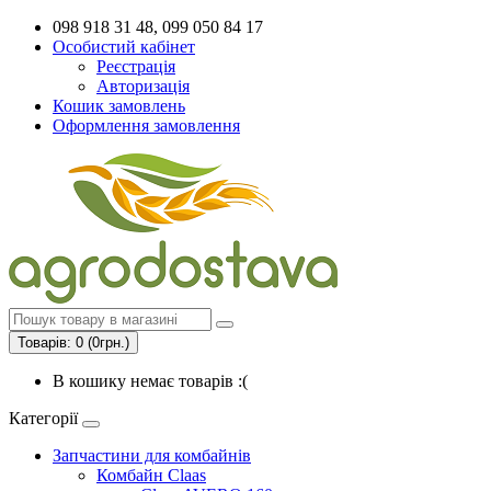
098 918 31 48, 099 050 84 17
Особистий кабінет
Реєстрація
Авторизація
Кошик замовлень
Оформлення замовлення
Товарів: 0 (0грн.)
В кошику немає товарів :(
Категорії
Запчастини для комбайнів
Комбайн Claas