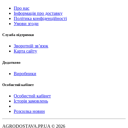
Про нас
Інформація про доставку
Політика конфіденційності
Умови згоди
Служба підтримки
Зворотній зв’язок
Карта сайту
Додатково
Виробники
Особистий кабінет
Особистий кабінет
Історія замовлень
Розсилка новин
AGRODOSTAVA.PP.UA © 2026