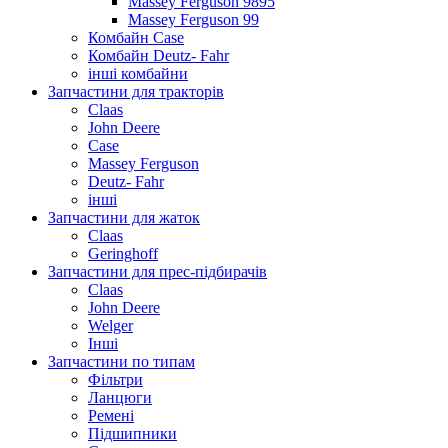
Massey Ferguson 9895
Massey Ferguson 99
Комбайн Case
Комбайн Deutz- Fahr
інші комбайни
Запчастини для тракторів
Claas
John Deere
Case
Massey Ferguson
Deutz- Fahr
інші
Запчастини для жаток
Claas
Geringhoff
Запчастини для прес-підбирачів
Claas
John Deere
Welger
Інші
Запчастини по типам
Фільтри
Ланцюги
Ремені
Підшипники