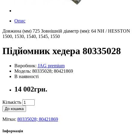
Опис
Довжина (мм) 725 Зовнішній діаметр (мм): 64 NH / HESSTON
1500, 1530, 1540, 1545, 1550
Підйомник хедера 80335028
Виробник:
JAG premium
Модель: 80335028; 80421869
В наявності
14 002грн.
Кількість
До кошика
Мітки:
80335028; 80421869
Інформація