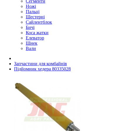
Сегменти
Ножі
Пальці
Шестерні
Сайлентблок
Бичі
Коса жатки
Елеватор
Шнек
Вали
Запчастини для комбайнів
Підйомник хедера 80335028