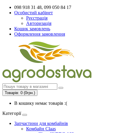
098 918 31 48, 099 050 84 17
Особистий кабінет
Реєстрація
Авторизація
Кошик замовлень
Оформлення замовлення
Товарів: 0 (0грн.)
В кошику немає товарів :(
Категорії
Запчастини для комбайнів
Комбайн Claas