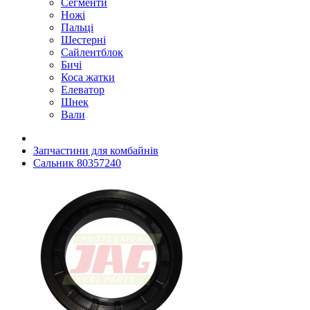
Сегменти
Ножі
Пальці
Шестерні
Сайлентблок
Бичі
Коса жатки
Елеватор
Шнек
Вали
Запчастини для комбайнів
Сальник 80357240