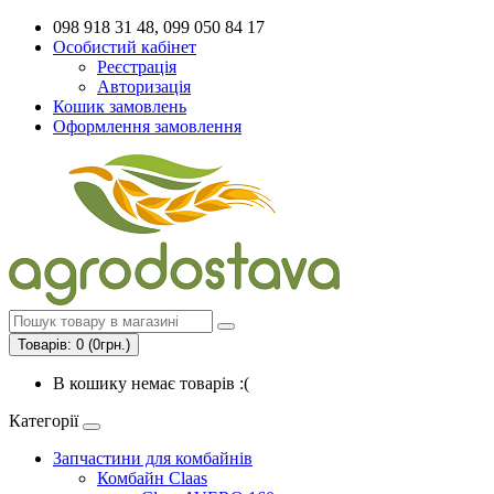
098 918 31 48, 099 050 84 17
Особистий кабінет
Реєстрація
Авторизація
Кошик замовлень
Оформлення замовлення
Товарів: 0 (0грн.)
В кошику немає товарів :(
Категорії
Запчастини для комбайнів
Комбайн Claas