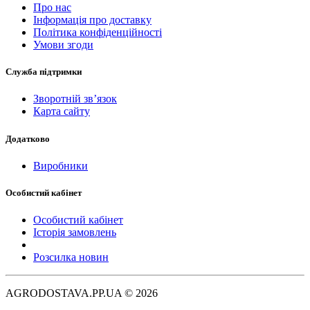
Про нас
Інформація про доставку
Політика конфіденційності
Умови згоди
Служба підтримки
Зворотній зв’язок
Карта сайту
Додатково
Виробники
Особистий кабінет
Особистий кабінет
Історія замовлень
Розсилка новин
AGRODOSTAVA.PP.UA © 2026