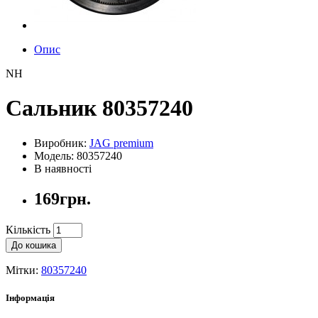
Опис
NH
Сальник 80357240
Виробник:
JAG premium
Модель: 80357240
В наявності
169грн.
Кількість
До кошика
Мітки:
80357240
Інформація