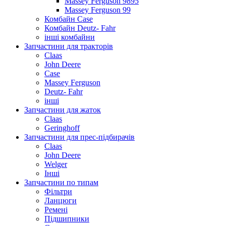
Massey Ferguson 9895
Massey Ferguson 99
Комбайн Case
Комбайн Deutz- Fahr
інші комбайни
Запчастини для тракторів
Claas
John Deere
Case
Massey Ferguson
Deutz- Fahr
інші
Запчастини для жаток
Claas
Geringhoff
Запчастини для прес-підбирачів
Claas
John Deere
Welger
Інші
Запчастини по типам
Фільтри
Ланцюги
Ремені
Підшипники