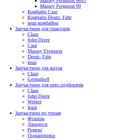
Massey Ferguson 9895
Massey Ferguson 99
Комбайн Case
Комбайн Deutz- Fahr
інші комбайни
Запчастини для тракторів
Claas
John Deere
Case
Massey Ferguson
Deutz- Fahr
інші
Запчастини для жаток
Claas
Geringhoff
Запчастини для прес-підбирачів
Claas
John Deere
Welger
Інші
Запчастини по типам
Фільтри
Ланцюги
Ремені
Підшипники