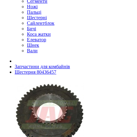
Сегменти
Ножі
Пальці
Шестерні
Сайлентблок
Бичі
Коса жатки
Елеватор
Шнек
Вали
Запчастини для комбайнів
Шестерня 80436457