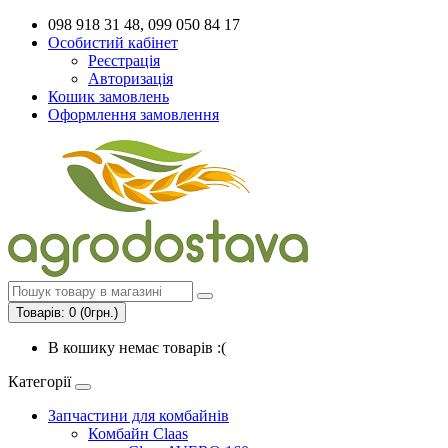
098 918 31 48, 099 050 84 17
Особистий кабінет
Реєстрація
Авторизація
Кошик замовлень
Оформлення замовлення
Товарів: 0 (0грн.)
В кошику немає товарів :(
Категорії
Запчастини для комбайнів
Комбайн Claas