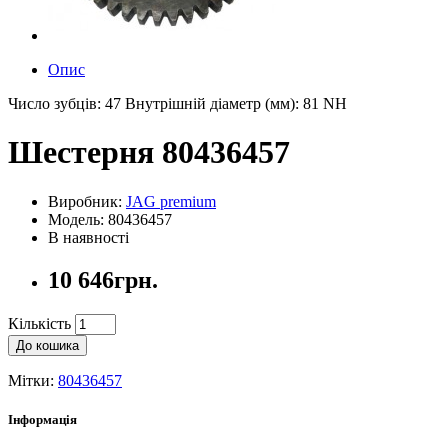
Опис
Число зубців: 47 Внутрішній діаметр (мм): 81 NH
Шестерня 80436457
Виробник:
JAG premium
Модель: 80436457
В наявності
10 646грн.
Кількість
До кошика
Мітки:
80436457
Інформація