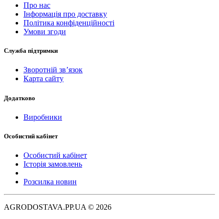
Про нас
Інформація про доставку
Політика конфіденційності
Умови згоди
Служба підтримки
Зворотній зв’язок
Карта сайту
Додатково
Виробники
Особистий кабінет
Особистий кабінет
Історія замовлень
Розсилка новин
AGRODOSTAVA.PP.UA © 2026