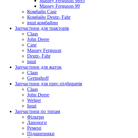
Massey Ferguson 9895
Massey Ferguson 99
Комбайн Case
Комбайн Deutz- Fahr
інші комбайни
Запчастини для тракторів
Claas
John Deere
Case
Massey Ferguson
Deutz- Fahr
інші
Запчастини для жаток
Claas
Geringhoff
Запчастини для прес-підбирачів
Claas
John Deere
Welger
Інші
Запчастини по типам
Фільтри
Ланцюги
Ремені
Підшипники