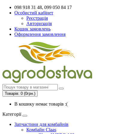
098 918 31 48, 099 050 84 17
Особистий кабінет
Реєстрація
Авторизація
Кошик замовлень
Оформлення замовлення
Товарів: 0 (0грн.)
В кошику немає товарів :(
Категорії
Запчастини для комбайнів
Комбайн Claas