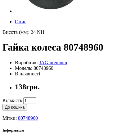
Опис
Висота (мм): 24 NH
Гайка колеса 80748960
Виробник:
JAG premium
Модель: 80748960
В наявності
138грн.
Кількість
До кошика
Мітки:
80748960
Інформація