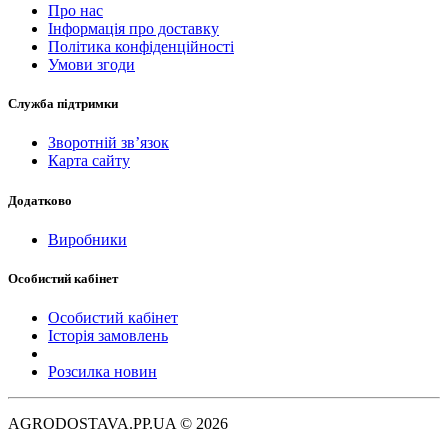
Про нас
Інформація про доставку
Політика конфіденційності
Умови згоди
Служба підтримки
Зворотній зв’язок
Карта сайту
Додатково
Виробники
Особистий кабінет
Особистий кабінет
Історія замовлень
Розсилка новин
AGRODOSTAVA.PP.UA © 2026