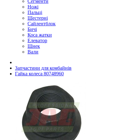
Сегменти
Ножі
Пальці
Шестерні
Сайлентблок
Бичі
Коса жатки
Елеватор
Шнек
Вали
Запчастини для комбайнів
Гайка колеса 80748960