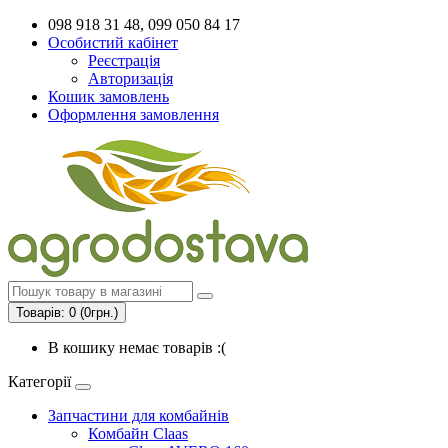
098 918 31 48, 099 050 84 17
Особистий кабінет
Реєстрація
Авторизація
Кошик замовлень
Оформлення замовлення
Товарів: 0 (0грн.)
В кошику немає товарів :(
Категорії
Запчастини для комбайнів
Комбайн Claas