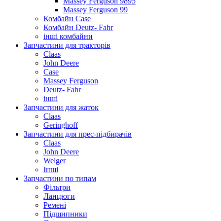
Massey Ferguson 9895
Massey Ferguson 99
Комбайн Case
Комбайн Deutz- Fahr
інші комбайни
Запчастини для тракторів
Claas
John Deere
Case
Massey Ferguson
Deutz- Fahr
інші
Запчастини для жаток
Claas
Geringhoff
Запчастини для прес-підбирачів
Claas
John Deere
Welger
Інші
Запчастини по типам
Фільтри
Ланцюги
Ремені
Підшипники