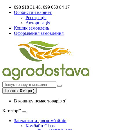
098 918 31 48, 099 050 84 17
Особистий кабінет
Реєстрація
Авторизація
Кошик замовлень
Оформлення замовлення
Товарів: 0 (0грн.)
В кошику немає товарів :(
Категорії
Запчастини для комбайнів
Комбайн Claas