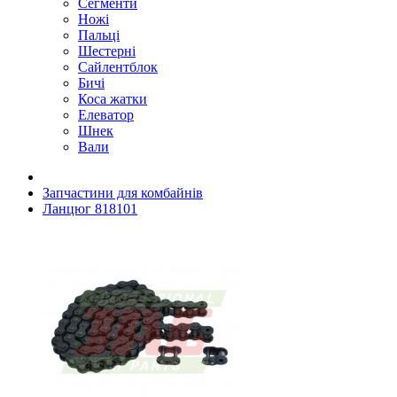
Сегменти
Ножі
Пальці
Шестерні
Сайлентблок
Бичі
Коса жатки
Елеватор
Шнек
Вали
Запчастини для комбайнів
Ланцюг 818101