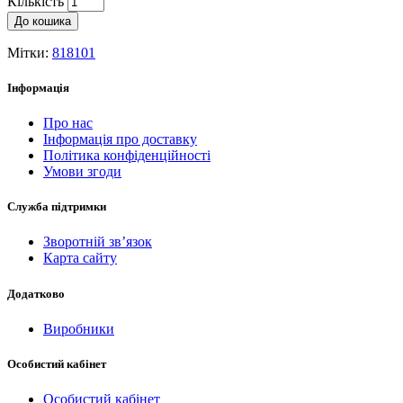
Кількість
До кошика
Мітки:
818101
Інформація
Про нас
Інформація про доставку
Політика конфіденційності
Умови згоди
Служба підтримки
Зворотній зв’язок
Карта сайту
Додатково
Виробники
Особистий кабінет
Особистий кабінет