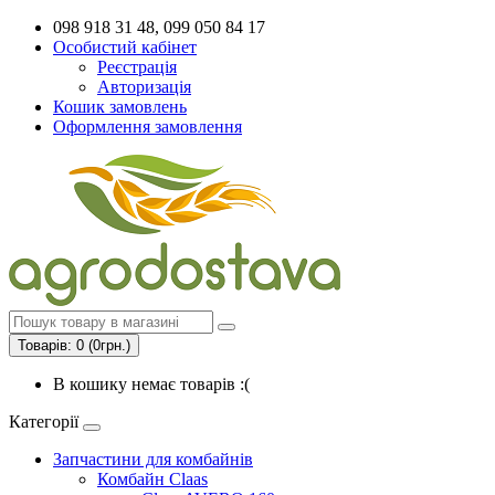
098 918 31 48, 099 050 84 17
Особистий кабінет
Реєстрація
Авторизація
Кошик замовлень
Оформлення замовлення
Товарів: 0 (0грн.)
В кошику немає товарів :(
Категорії
Запчастини для комбайнів
Комбайн Claas