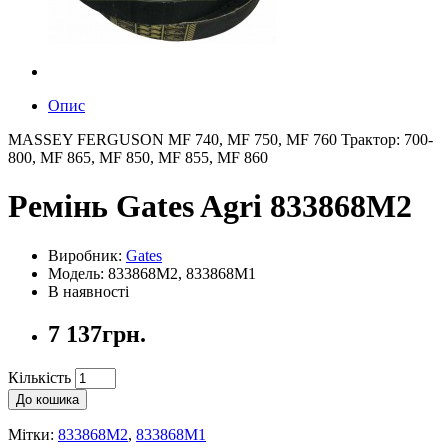
Опис
MASSEY FERGUSON MF 740, MF 750, MF 760 Трактор: 700-
800, MF 865, MF 850, MF 855, MF 860
Ремінь Gates Agri 833868M2
Виробник:
Gates
Модель: 833868M2, 833868M1
В наявності
7 137грн.
Кількість
До кошика
Мітки:
833868M2
,
833868M1