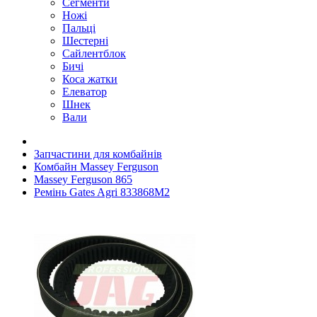
Сегменти
Ножі
Пальці
Шестерні
Сайлентблок
Бичі
Коса жатки
Елеватор
Шнек
Вали
Запчастини для комбайнів
Комбайн Massey Ferguson
Massey Ferguson 865
Ремінь Gates Agri 833868M2