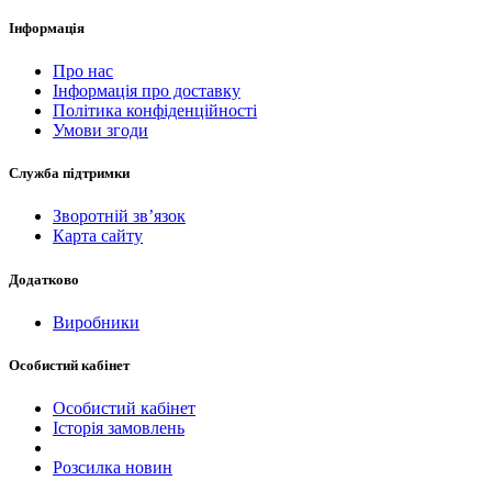
Інформація
Про нас
Інформація про доставку
Політика конфіденційності
Умови згоди
Служба підтримки
Зворотній зв’язок
Карта сайту
Додатково
Виробники
Особистий кабінет
Особистий кабінет
Історія замовлень
Розсилка новин