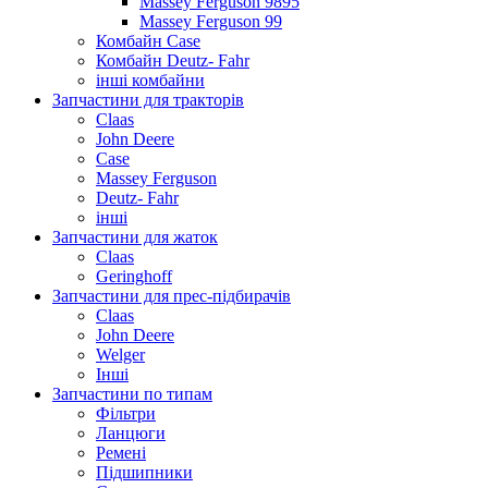
Massey Ferguson 9895
Massey Ferguson 99
Комбайн Case
Комбайн Deutz- Fahr
інші комбайни
Запчастини для тракторів
Claas
John Deere
Case
Massey Ferguson
Deutz- Fahr
інші
Запчастини для жаток
Claas
Geringhoff
Запчастини для прес-підбирачів
Claas
John Deere
Welger
Інші
Запчастини по типам
Фільтри
Ланцюги
Ремені
Підшипники