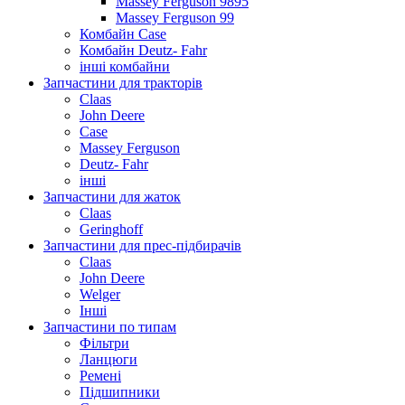
Massey Ferguson 9895
Massey Ferguson 99
Комбайн Case
Комбайн Deutz- Fahr
інші комбайни
Запчастини для тракторів
Claas
John Deere
Case
Massey Ferguson
Deutz- Fahr
інші
Запчастини для жаток
Claas
Geringhoff
Запчастини для прес-підбирачів
Claas
John Deere
Welger
Інші
Запчастини по типам
Фільтри
Ланцюги
Ремені
Підшипники