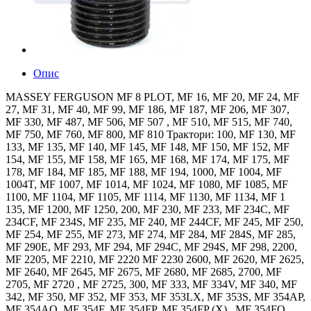
Опис
MASSEY FERGUSON MF 8 PLOT, MF 16, MF 20, MF 24, MF
27, MF 31, MF 40, MF 99, MF 186, MF 187, MF 206, MF 307,
MF 330, MF 487, MF 506, MF 507 , MF 510, MF 515, MF 740,
MF 750, MF 760, MF 800, MF 810 Трактори: 100, MF 130, MF
133, MF 135, MF 140, MF 145, MF 148, MF 150, MF 152, MF
154, MF 155, MF 158, MF 165, MF 168, MF 174, MF 175, MF
178, MF 184, MF 185, MF 188, MF 194, 1000, MF 1004, MF
1004T, MF 1007, MF 1014, MF 1024, MF 1080, MF 1085, MF
1100, MF 1104, MF 1105, MF 1114, MF 1130, MF 1134, MF 1
135, MF 1200, MF 1250, 200, MF 230, MF 233, MF 234C, MF
234CF, MF 234S, MF 235, MF 240, MF 244CF, MF 245, MF 250,
MF 254, MF 255, MF 273, MF 274, MF 284, MF 284S, MF 285,
MF 290E, MF 293, MF 294, MF 294C, MF 294S, MF 298, 2200,
MF 2205, MF 2210, MF 2220 MF 2230 2600, MF 2620, MF 2625,
MF 2640, MF 2645, MF 2675, MF 2680, MF 2685, 2700, MF
2705, MF 2720 , MF 2725, 300, MF 333, MF 334V, MF 340, MF
342, MF 350, MF 352, MF 353, MF 353LX, MF 353S, MF 354AP,
MF 354AQ, MF 354F, MF 354FP, MF 354FP (X) , MF 354FQ,