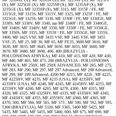
(X), MF 3225GE (X), MF 3225SP (X), MF 3235AP (X), MF
3235GE (X), MF 3235SP (X), MF 3315, MF 3315F / FE, MF
3315GE, MF 3315S, MF 3315V, MF 3325, MF 3325F / FE, MF
3325GE, MF 3325S, MF 3330, MF 3330F / FE, MF 3330GE, MF
3330S, MF 3330V, MF 3340, що MF 3340F / FE, MF 3340GE,
MF 3340S, MF 3340V, MF 3350, MF 3350F / FE, MF 3350GE,
MF 3350S, MF 3355, MF 3355F / FE, MF 3355GE, MF 3355S,
3400, MF 3425 VSF, MF 3435 VSF, MF 3445 VSF, MF 3455
VSF, 35, MF 25, MF 30, MF 65, MF FE35, 3600 MF 3610, MF
3630, MF 3635, MF 3645, MF 3650, MF 3655, MF 3660, MF
3670, MF 3680, MF 3690, 400, 400 (BRAZYLIA -
POŁUDNIOWA AFRYKA), MF 410, MF 415, MF 420, MF 430,
MF 440, MF 465, MF 475, 200 (BRAZYLIA - POŁUDNIOWA
AFRYKA, MF 250X, MF 250X ADVANCED, MF 265, MF 275,
MF 283, MF 290, MF 297, MF 297 Advanced, MF 298 Advanced,
MF 299, MF 299 Advanced, 4200 MF 4215, MF 4220 , MF 4225,
MF 4225HV, MF 4235, MF 4235 (USA), MF 4235HV, MF
4235HV (USA), MF 4240, MF 4245, MF 4245HV, MF 4255, MF
4255HV, MF 4260, MF 4265, MF 4270, 4300 , MF 4315, MF
4320, MF 4325, MF 4325HV, MF 4335, MF 4335HV, MF 4345,
MF 4345HV, MF 4355, MF 4355HV, MF 4360, MF 4365, MF
4370, 500, MF 560, MF 565, MF 575 , MF 590, MF 592, MF 595,
5300 (BRAZYLIA), MF 5320, MF 5365, 5400 MF 5425, MF
5435, MF 5445, MF 5455, MF 5460, 600, MF 675, MF 690, MF