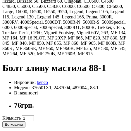
lizzard, Blizzard 50, Blizzard 60, Cingolati, C10500, C4500,
C4830, C5000, C5500, C5830, C6000, C6500, C7800, CF6060,
Large, 16000, 16500, 16550, 9550, Legend, Legend 105, Legend
115, Legend 130 , Legend 145, Legend 165, Prima, 3000R,
3000RV, 4000Special, 5000DT, 5000R-N, 5000R-S, 5000Special,
6000, 6000Special, 7000Special, 8000DT, 8000R, Trekker, CF55,
Trekker Tier 2, CF60, Vigneti Footstep, Vigneti 60V, 263, MF 134,
MF 164, MF 16 PLOT, MF 29XP, MF 665, MF 820, MF 830, MF
845, MF 840, MF 850, MF 855, MF 860, MF 965, MF 860B, MF
860S , MF 860SE, MF 960, MF 960B, MF 625, MF 530, MF 535,
MF 264, MF 520, MF 750B, MF 760B, MF 815
Болт зливу мастила 88-1
Виробник:
bepco
Модель: 376501X1, 2487004, 487004,, 88-1
В наявності
76грн.
Кількість
До кошика