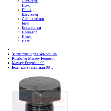
Сегменти
Ножі
Пальці
Шестерні
Сайлентблок
Бичі
Коса жатки
Елеватор
Шнек
Вали
Запчастини для комбайнів
Комбайн Massey Ferguson
Massey Ferguson 99
Болт зливу мастила 88-1