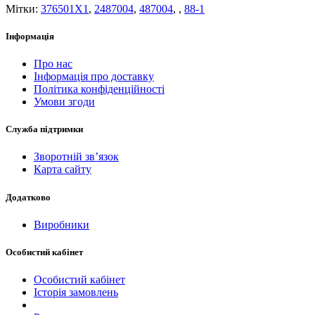
Мітки:
376501X1
,
2487004
,
487004
,
,
88-1
Інформація
Про нас
Інформація про доставку
Політика конфіденційності
Умови згоди
Служба підтримки
Зворотній зв’язок
Карта сайту
Додатково
Виробники
Особистий кабінет
Особистий кабінет
Історія замовлень