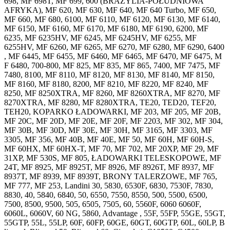
698, MF 698T, MF 699, 600 (BRAZYLIA-POŁUDNIOWA
AFRYKA), MF 620, MF 630, MF 640, MF 640 Turbo, MF 650,
MF 660, MF 680, 6100, MF 6110, MF 6120, MF 6130, MF 6140,
MF 6150, MF 6160, MF 6170, MF 6180, MF 6190, 6200, MF
6235, MF 6235HV, MF 6245, MF 6245HV, MF 6255, MF
6255HV, MF 6260, MF 6265, MF 6270, MF 6280, MF 6290, 6400
, MF 6445, MF 6455, MF 6460, MF 6465, MF 6470, MF 6475, M
F 6480, 700-800, MF 825, MF 835, MF 865, 7400, MF 7475, MF
7480, 8100, MF 8110, MF 8120, MF 8130, MF 8140, MF 8150,
MF 8160, MF 8180, 8200, MF 8210, MF 8220, MF 8240, MF
8250, MF 8250XTRA, MF 8260, MF 8260XTRA, MF 8270, MF
8270XTRA, MF 8280, MF 8280XTRA, TE20, TED20, TEF20,
TEH20, KOPARKO ŁADOWARKI, MF 203, MF 205, MF 20B,
MF 20C, MF 20D, MF 20E, MF 20F, MF 2203, MF 302, MF 304,
MF 30B, MF 30D, MF 30E, MF 30H, MF 3165, MF 3303, MF
3305, MF 356, MF 40B, MF 40E, MF 50, MF 60H, MF 60H-S,
MF 60HX, MF 60HX-T, MF 70, MF 702, MF 20XP, MF 29, MF
31XP, MF 530S, MF 805, ŁADOWARKI TELESKOPOWE, MF
24T, MF 8925, MF 8925T, MF 8926, MF 8926T, MF 8937, MF
8937T, MF 8939, MF 8939T, BRONY TALERZOWE, MF 765,
MF 777, MF 253, Landini 30, 5830, 6530F, 6830, 7530F, 7830,
8830, 40, 5840, 6840, 50, 6550, 7550, 8550, 500, 5500, 6500,
7500, 8500, 9500, 505, 6505, 7505, 60, 5560F, 6060 6060F,
6060L, 6060V, 60 NG, 5860, Advantage , 55F, 55FP, 55GE, 55GT,
55GTP, 55L, 55LP, 60F, 60FP, 60GE, 60GT, 60GTP, 60L, 60LP, B