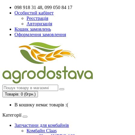
098 918 31 48, 099 050 84 17
Особистий кабінет
Реєстрація
Авторизація
Кошик замовлень
Оформлення замовлення
Товарів: 0 (0грн.)
В кошику немає товарів :(
Категорії
Запчастини для комбайнів
Комбайн Claas