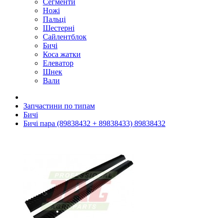
Сегменти
Ножі
Пальці
Шестерні
Сайлентблок
Бичі
Коса жатки
Елеватор
Шнек
Вали
Запчастини по типам
Бичі
Бичі пара (89838432 + 89838433) 89838432