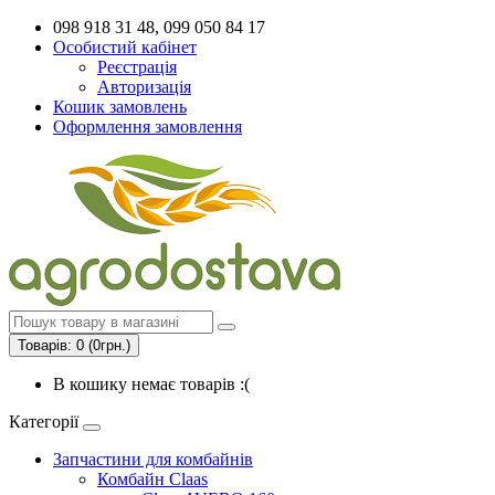
098 918 31 48, 099 050 84 17
Особистий кабінет
Реєстрація
Авторизація
Кошик замовлень
Оформлення замовлення
Товарів: 0 (0грн.)
В кошику немає товарів :(
Категорії
Запчастини для комбайнів
Комбайн Claas