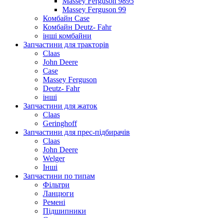
Massey Ferguson 9895
Massey Ferguson 99
Комбайн Case
Комбайн Deutz- Fahr
інші комбайни
Запчастини для тракторів
Claas
John Deere
Case
Massey Ferguson
Deutz- Fahr
інші
Запчастини для жаток
Claas
Geringhoff
Запчастини для прес-підбирачів
Claas
John Deere
Welger
Інші
Запчастини по типам
Фільтри
Ланцюги
Ремені
Підшипники