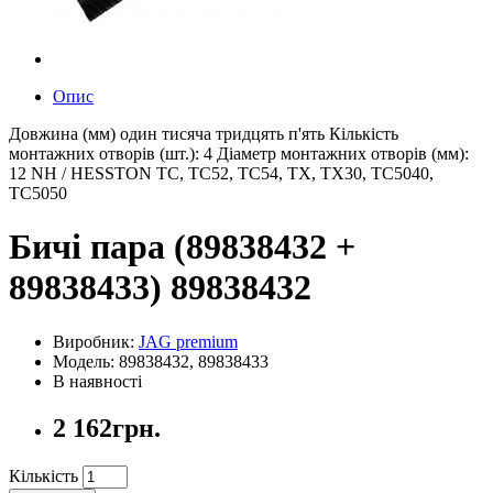
Опис
Довжина (мм) один тисяча тридцять п'ять Кількість
монтажних отворів (шт.): 4 Діаметр монтажних отворів (мм):
12 NH / HESSTON TC, TC52, TC54, TX, TX30, TC5040,
TC5050
Бичі пара (89838432 +
89838433) 89838432
Виробник:
JAG premium
Модель: 89838432, 89838433
В наявності
2 162грн.
Кількість