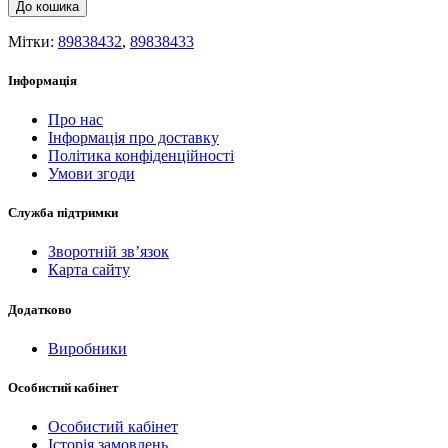
До кошика
Мітки:
89838432
,
89838433
Інформація
Про нас
Інформація про доставку
Політика конфіденційності
Умови згоди
Служба підтримки
Зворотній зв’язок
Карта сайту
Додатково
Виробники
Особистий кабінет
Особистий кабінет
Історія замовлень