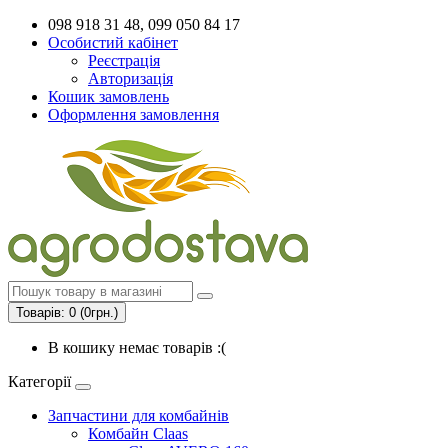
098 918 31 48, 099 050 84 17
Особистий кабінет
Реєстрація
Авторизація
Кошик замовлень
Оформлення замовлення
Товарів: 0 (0грн.)
В кошику немає товарів :(
Категорії
Запчастини для комбайнів
Комбайн Claas