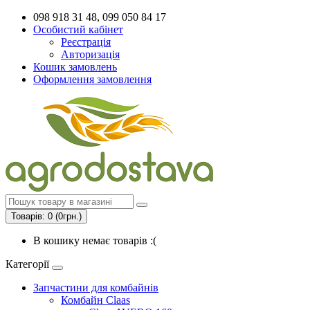
098 918 31 48, 099 050 84 17
Особистий кабінет
Реєстрація
Авторизація
Кошик замовлень
Оформлення замовлення
Товарів: 0 (0грн.)
В кошику немає товарів :(
Категорії
Запчастини для комбайнів
Комбайн Claas