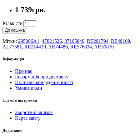
1 739грн.
Кількість
До кошика
Мітки:
295006A1
,
47821526
,
87105840
,
RE291794
,
RE49169
,
AL77581
,
RE214439
,
AR74486
,
RE576834
,
AR59870
Інформація
Про нас
Інформація про доставку
Політика конфіденційності
Умови згоди
Служба підтримки
Зворотній зв’язок
Карта сайту
Додатково