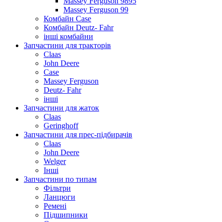
Massey Ferguson 9895
Massey Ferguson 99
Комбайн Case
Комбайн Deutz- Fahr
інші комбайни
Запчастини для тракторів
Claas
John Deere
Case
Massey Ferguson
Deutz- Fahr
інші
Запчастини для жаток
Claas
Geringhoff
Запчастини для прес-підбирачів
Claas
John Deere
Welger
Інші
Запчастини по типам
Фільтри
Ланцюги
Ремені
Підшипники