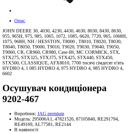
Опис
JOHN DEERE 30, 4030, 4230, 4430, 4630, 8030, 8430, 8630,
955, 965H, 975, 985, 1065, 1072, 1085, 6620, 7720, 965, 1068H,
1075, 968H, NH / HESSTON, T8000 , T8010, T8020, T8030,
T8040, T8050, T9000, T9010, T9020, T9030, T9040, T9050,
T9060, CR, CR960, CR980, Case-IH, MC CORMICK, STX,
STX275, STX325, STX375, STX425, STX440, STX450,
STX500, CLASSIQUE, AFX8010, 7700 тисячі сімдесят п'ять
HYDRO 4, 1 085 HYDRO 4, 975 HYDRO 4, 985 HYDRO 4,
6602
Осушувач кондиціонера
9202-467
Виробник:
JAG premium
Модель: 295006A1, 47821526, 87105840, RE291794,
RE49169, AL77581, RE2144
В наявності