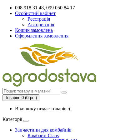
098 918 31 48, 099 050 84 17
Особистий кабінет
Реєстрація
Авторизація
Кошик замовлень
Оформлення замовлення
Товарів: 0 (0грн.)
В кошику немає товарів :(
Категорії
Запчастини для комбайнів
Комбайн Claas