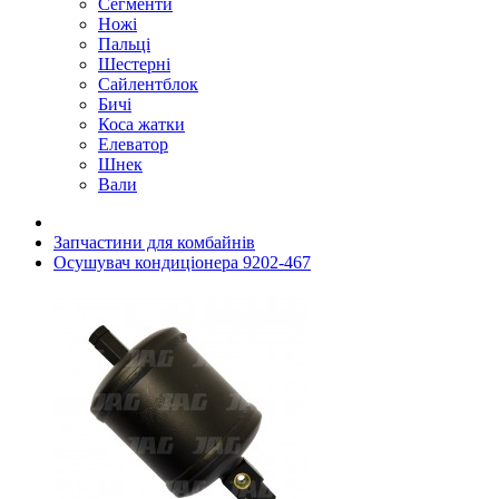
Сегменти
Ножі
Пальці
Шестерні
Сайлентблок
Бичі
Коса жатки
Елеватор
Шнек
Вали
Запчастини для комбайнів
Осушувач кондиціонера 9202-467