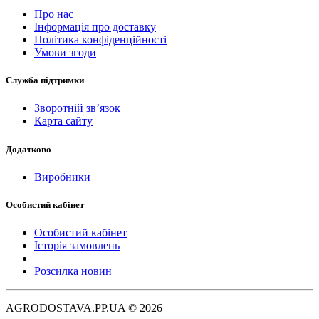
Про нас
Інформація про доставку
Політика конфіденційності
Умови згоди
Служба підтримки
Зворотній зв’язок
Карта сайту
Додатково
Виробники
Особистий кабінет
Особистий кабінет
Історія замовлень
Розсилка новин
AGRODOSTAVA.PP.UA © 2026