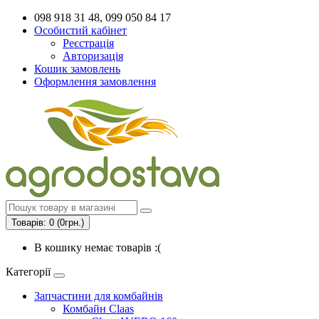
098 918 31 48, 099 050 84 17
Особистий кабінет
Реєстрація
Авторизація
Кошик замовлень
Оформлення замовлення
Товарів: 0 (0грн.)
В кошику немає товарів :(
Категорії
Запчастини для комбайнів
Комбайн Claas