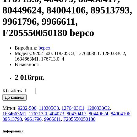
80449624, 84004106, 89513793,
9961796, 9966611,
F205550050180 bepco
Виробник:
bepco
Модель: 9202-500, 118305C3, 1276403C1, 1280333C2,
1634663M1, 176713.0, 4
В наявності
2 016грн.
Кількість
До кошика
Мітки:
9202-500
,
118305C3
,
1276403C1
,
1280333C2
,
1634663M1
,
176713.0
,
404073
,
80430417
,
80449624
,
84004106
,
89513793
,
9961796
,
9966611
,
F205550050180
Інформація