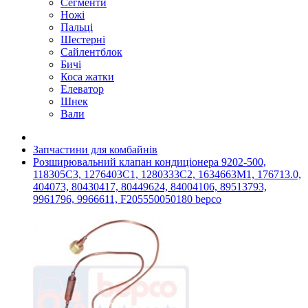
Сегменти
Ножі
Пальці
Шестерні
Сайлентблок
Бичі
Коса жатки
Елеватор
Шнек
Вали
Запчастини для комбайнів
Розширювальний клапан кондиціонера 9202-500,
118305C3, 1276403C1, 1280333C2, 1634663M1, 176713.0,
404073, 80430417, 80449624, 84004106, 89513793,
9961796, 9966611, F205550050180 bepco