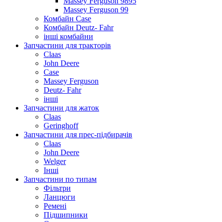
Massey Ferguson 9895
Massey Ferguson 99
Комбайн Case
Комбайн Deutz- Fahr
інші комбайни
Запчастини для тракторів
Claas
John Deere
Case
Massey Ferguson
Deutz- Fahr
інші
Запчастини для жаток
Claas
Geringhoff
Запчастини для прес-підбирачів
Claas
John Deere
Welger
Інші
Запчастини по типам
Фільтри
Ланцюги
Ремені
Підшипники