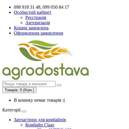
098 918 31 48, 099 050 84 17
Особистий кабінет
Реєстрація
Авторизація
Кошик замовлень
Оформлення замовлення
Товарів: 0 (0грн.)
В кошику немає товарів :(
Категорії
Запчастини для комбайнів
Комбайн Claas